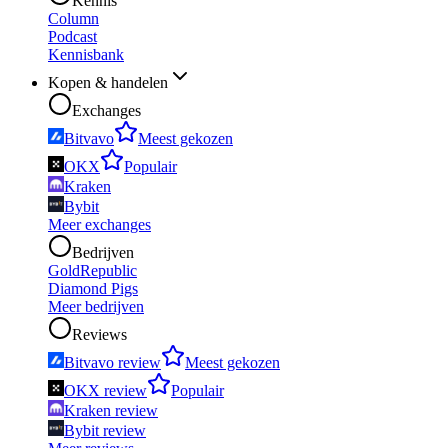
Kennis
Column
Podcast
Kennisbank
Kopen & handelen
Exchanges
Bitvavo
Meest gekozen
OKX
Populair
Kraken
Bybit
Meer exchanges
Bedrijven
GoldRepublic
Diamond Pigs
Meer bedrijven
Reviews
Bitvavo review
Meest gekozen
OKX review
Populair
Kraken review
Bybit review