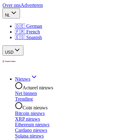
Over ons
Adverteren
NL
🇩🇪 German
🇫🇷 French
🇪🇸 Spanish
USD
Nieuws
Actueel nieuws
Net binnen
Trending
Coin nieuws
Bitcoin nieuws
XRP nieuws
Ethereum nieuws
Cardano nieuws
Solana nieuws