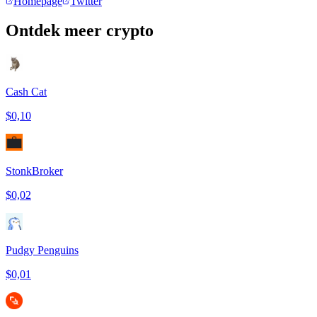
Homepage
Twitter
Ontdek meer crypto
Cash Cat
$0,10
StonkBroker
$0,02
Pudgy Penguins
$0,01