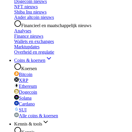
Dogecoin nieuws
NFT nieuws
Shiba Inu nieuws
Ander altcoin nieuws
Financieel en maatschappelijk nieuws
Analyses
Finance nieuws
Wallets en exchanges
Marktupdates
Overheid en regulatie
Coins & koersen
Koersen
Bitcoin
XRP
Ethereum
Dogecoin
Solana
Cardano
SUI
Alle coins & koersen
Kennis & tools