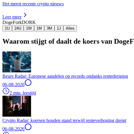
Het meest recente crypto nieuws
Leer meer
DogeFork
DORK
1U
24U
1W
1M
3M
1J
Alles
Waarom stijgt of daalt de koers van Doge
Beurs Radar: Europese aandelen op records ondanks rentedreiging
06-08-2026
2 min. leestijd
Crypto Radar: koersen houden stand terwijl renteverhoging dreigt
06-08-2026