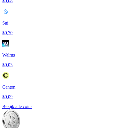
$0,08
Sui
$0,70
Walrus
$0,03
Canton
$0,09
Bekijk alle coins