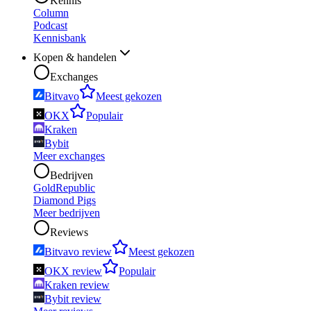
Kennis
Column
Podcast
Kennisbank
Kopen & handelen
Exchanges
Bitvavo
Meest gekozen
OKX
Populair
Kraken
Bybit
Meer exchanges
Bedrijven
GoldRepublic
Diamond Pigs
Meer bedrijven
Reviews
Bitvavo review
Meest gekozen
OKX review
Populair
Kraken review
Bybit review