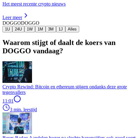
Het meest recente crypto nieuws
Leer meer
DOGGO
DOGGO
1U
24U
1W
1M
3M
1J
Alles
Waarom stijgt of daalt de koers van
DOGGO vandaag?
Crypto Rewind: Bitcoin en ethereum stijgen ondanks deze grote
tegenvallers
11:01
3 min. leestijd
Beurs Radar: Aandelen hoger na slechte banencijfers ook goud veert