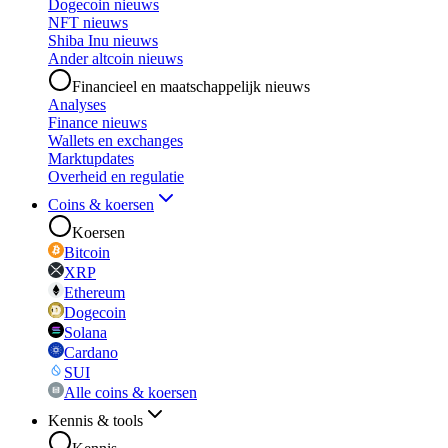
Dogecoin nieuws
NFT nieuws
Shiba Inu nieuws
Ander altcoin nieuws
Financieel en maatschappelijk nieuws
Analyses
Finance nieuws
Wallets en exchanges
Marktupdates
Overheid en regulatie
Coins & koersen
Koersen
Bitcoin
XRP
Ethereum
Dogecoin
Solana
Cardano
SUI
Alle coins & koersen
Kennis & tools