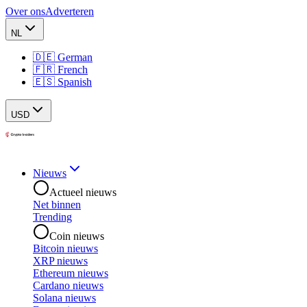
Over ons
Adverteren
NL
🇩🇪 German
🇫🇷 French
🇪🇸 Spanish
USD
Nieuws
Actueel nieuws
Net binnen
Trending
Coin nieuws
Bitcoin nieuws
XRP nieuws
Ethereum nieuws
Cardano nieuws
Solana nieuws