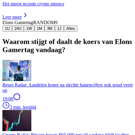
Het meest recente crypto nieuws
Leer meer
Elons Gamertag
RANDOM9
1U
24U
1W
1M
3M
1J
Alles
Waarom stijgt of daalt de koers van Elons
Gamertag vandaag?
Beurs Radar: Aandelen hoger na slechte banencijfers ook goud veert
op
19:08
3 min. leestijd
Crypto Radar: Bitcoin boven $65.000 terwijl cardano blijft knallen