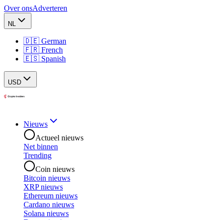
Over ons
Adverteren
NL
🇩🇪 German
🇫🇷 French
🇪🇸 Spanish
USD
Nieuws
Actueel nieuws
Net binnen
Trending
Coin nieuws
Bitcoin nieuws
XRP nieuws
Ethereum nieuws
Cardano nieuws
Solana nieuws