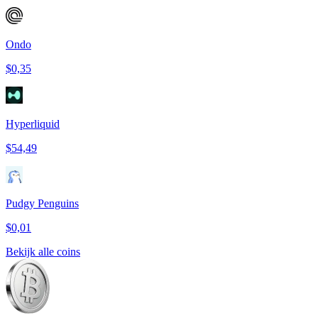
Ondo
$0,35
Hyperliquid
$54,49
Pudgy Penguins
$0,01
Bekijk alle coins