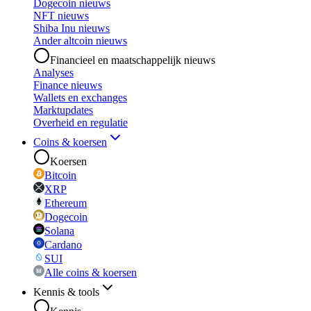
Dogecoin nieuws
NFT nieuws
Shiba Inu nieuws
Ander altcoin nieuws
Financieel en maatschappelijk nieuws
Analyses
Finance nieuws
Wallets en exchanges
Marktupdates
Overheid en regulatie
Coins & koersen
Koersen
Bitcoin
XRP
Ethereum
Dogecoin
Solana
Cardano
SUI
Alle coins & koersen
Kennis & tools