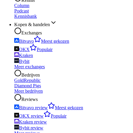
Kennis
Column
Podcast
Kennisbank
Kopen & handelen
Exchanges
Bitvavo
Meest gekozen
OKX
Populair
Kraken
Bybit
Meer exchanges
Bedrijven
GoldRepublic
Diamond Pigs
Meer bedrijven
Reviews
Bitvavo review
Meest gekozen
OKX review
Populair
Kraken review
Bybit review