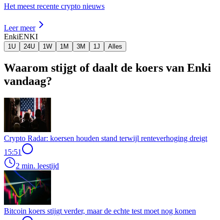
Het meest recente crypto nieuws
Leer meer
Enki
ENKI
1U
24U
1W
1M
3M
1J
Alles
Waarom stijgt of daalt de koers van Enki
vandaag?
Crypto Radar: koersen houden stand terwijl renteverhoging dreigt
15:51
2 min. leestijd
Bitcoin koers stijgt verder, maar de echte test moet nog komen