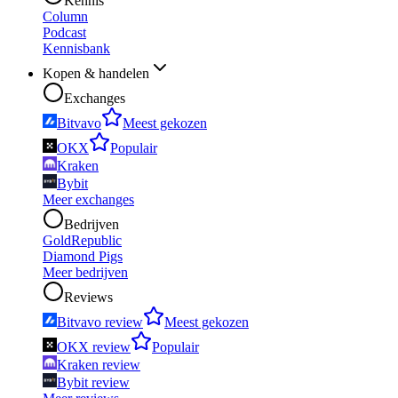
Kennis
Column
Podcast
Kennisbank
Kopen & handelen
Exchanges
Bitvavo
Meest gekozen
OKX
Populair
Kraken
Bybit
Meer exchanges
Bedrijven
GoldRepublic
Diamond Pigs
Meer bedrijven
Reviews
Bitvavo review
Meest gekozen
OKX review
Populair
Kraken review
Bybit review