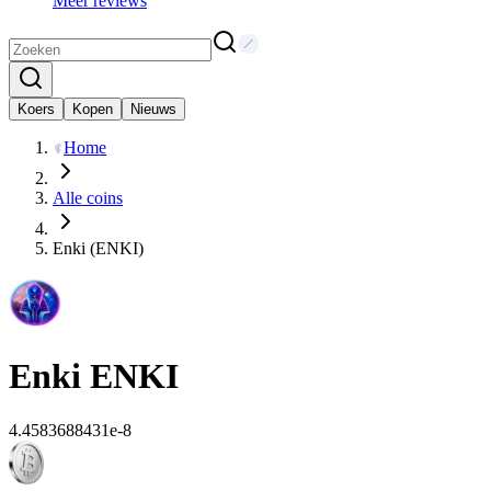
Meer reviews
Koers
Kopen
Nieuws
Home
Alle coins
Enki (ENKI)
Enki
ENKI
4.4583688431e-8