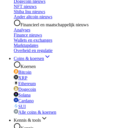
Dogecoin nieuws
NFT nieuws
Shiba Inu nieuws
Ander altcoin nieuws
Financieel en maatschappelijk nieuws
Analyses
Finance nieuws
Wallets en exchanges
Marktupdates
Overheid en regulatie
Coins & koersen
Koersen
Bitcoin
XRP
Ethereum
Dogecoin
Solana
Cardano
SUI
Alle coins & koersen
Kennis & tools