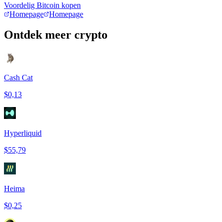
Voordelig Bitcoin kopen
Homepage
Homepage
Ontdek meer crypto
Cash Cat
$0,13
Hyperliquid
$55,79
Heima
$0,25