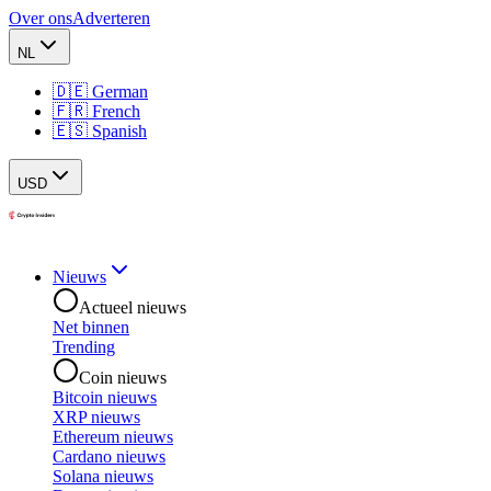
Over ons
Adverteren
NL
🇩🇪 German
🇫🇷 French
🇪🇸 Spanish
USD
Nieuws
Actueel nieuws
Net binnen
Trending
Coin nieuws
Bitcoin nieuws
XRP nieuws
Ethereum nieuws
Cardano nieuws
Solana nieuws