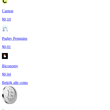
Canton
$0,10
Pudgy Penguins
$0,01
Biconomy
$0,04
Bekijk alle coins