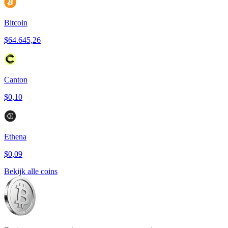
Bitcoin
$64.645,26
Canton
$0,10
Ethena
$0,09
Bekijk alle coins