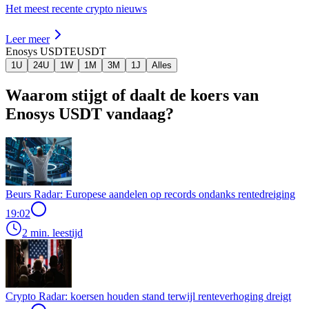
Het meest recente crypto nieuws
Leer meer
Enosys USDT
EUSDT
1U
24U
1W
1M
3M
1J
Alles
Waarom stijgt of daalt de koers van
Enosys USDT vandaag?
Beurs Radar: Europese aandelen op records ondanks rentedreiging
19:02
2 min. leestijd
Crypto Radar: koersen houden stand terwijl renteverhoging dreigt