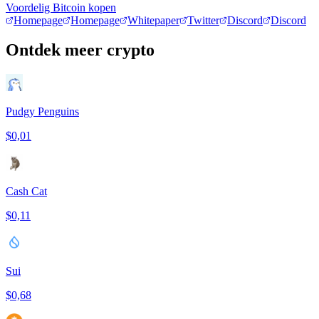
Voordelig Bitcoin kopen
Homepage
Homepage
Whitepaper
Twitter
Discord
Discord
Ontdek meer crypto
Pudgy Penguins
$0,01
Cash Cat
$0,11
Sui
$0,68