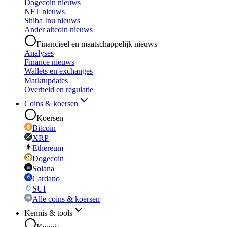
Dogecoin nieuws
NFT nieuws
Shiba Inu nieuws
Ander altcoin nieuws
Financieel en maatschappelijk nieuws
Analyses
Finance nieuws
Wallets en exchanges
Marktupdates
Overheid en regulatie
Coins & koersen
Koersen
Bitcoin
XRP
Ethereum
Dogecoin
Solana
Cardano
SUI
Alle coins & koersen
Kennis & tools