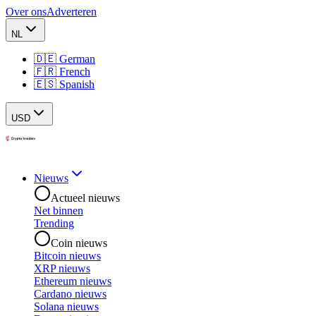
Over ons
Adverteren
NL
🇩🇪 German
🇫🇷 French
🇪🇸 Spanish
USD
Nieuws
Actueel nieuws
Net binnen
Trending
Coin nieuws
Bitcoin nieuws
XRP nieuws
Ethereum nieuws
Cardano nieuws
Solana nieuws