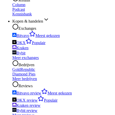
Kennis
Column
Podcast
Kennisbank
Kopen & handelen
Exchanges
Bitvavo
Meest gekozen
OKX
Populair
Kraken
Bybit
Meer exchanges
Bedrijven
GoldRepublic
Diamond Pigs
Meer bedrijven
Reviews
Bitvavo review
Meest gekozen
OKX review
Populair
Kraken review
Bybit review