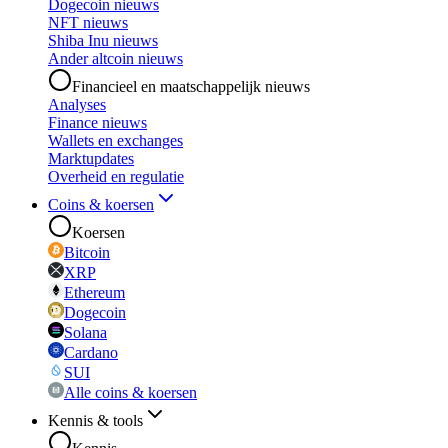
Dogecoin nieuws
NFT nieuws
Shiba Inu nieuws
Ander altcoin nieuws
Financieel en maatschappelijk nieuws
Analyses
Finance nieuws
Wallets en exchanges
Marktupdates
Overheid en regulatie
Coins & koersen
Koersen
Bitcoin
XRP
Ethereum
Dogecoin
Solana
Cardano
SUI
Alle coins & koersen
Kennis & tools