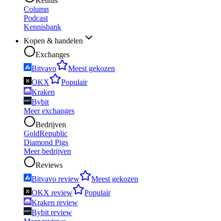
Kennis
Column
Podcast
Kennisbank
Kopen & handelen
Exchanges
Bitvavo
Meest gekozen
OKX
Populair
Kraken
Bybit
Meer exchanges
Bedrijven
GoldRepublic
Diamond Pigs
Meer bedrijven
Reviews
Bitvavo review
Meest gekozen
OKX review
Populair
Kraken review
Bybit review