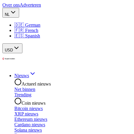
Over ons
Adverteren
NL
🇩🇪 German
🇫🇷 French
🇪🇸 Spanish
USD
Nieuws
Actueel nieuws
Net binnen
Trending
Coin nieuws
Bitcoin nieuws
XRP nieuws
Ethereum nieuws
Cardano nieuws
Solana nieuws