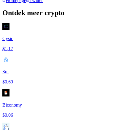
Homepage
Twitter
Ontdek meer crypto
Cysic
$1,17
Sui
$0,69
Biconomy
$0,06