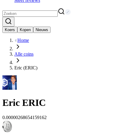
Meer reviews
Koers
Kopen
Nieuws
Home
Alle coins
Eric (ERIC)
Eric
ERIC
0.00000268654159162