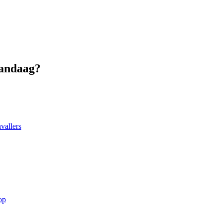
vandaag?
vallers
op