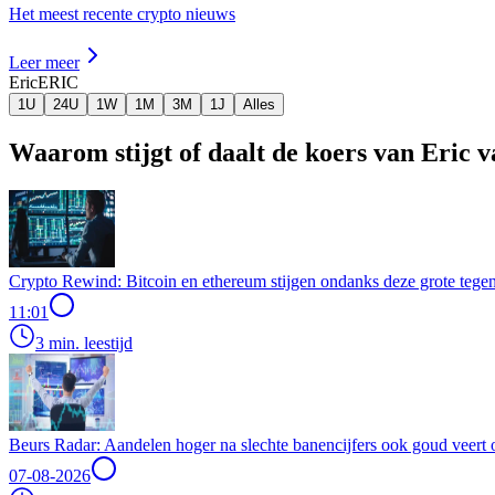
Het meest recente crypto nieuws
Leer meer
Eric
ERIC
1U
24U
1W
1M
3M
1J
Alles
Waarom stijgt of daalt de koers van Eric 
Crypto Rewind: Bitcoin en ethereum stijgen ondanks deze grote tegen
11:01
3 min. leestijd
Beurs Radar: Aandelen hoger na slechte banencijfers ook goud veert 
07-08-2026