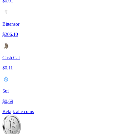
$0,01
Bittensor
$206,10
Cash Cat
$0,11
Sui
$0,69
Bekijk alle coins