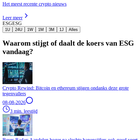
Het meest recente crypto nieuws
Leer meer
ESG
ESG
1U
24U
1W
1M
3M
1J
Alles
Waarom stijgt of daalt de koers van ESG
vandaag?
Crypto Rewind: Bitcoin en ethereum stijgen ondanks deze grote
tegenvallers
08-08-2026
3 min. leestijd
Beurs Radar: Aandelen hoger na slechte banencijfers ook goud veert