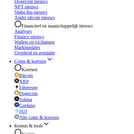
Dogecoin nieuws
NFT nieuws
Shiba Inu nieuws
Ander altcoin nieuws
Financieel en maatschappelijk nieuws
Analyses
Finance nieuws
Wallets en exchanges
Marktupdates
Overheid en regulatie
Coins & koersen
Koersen
Bitcoin
XRP
Ethereum
Dogecoin
Solana
Cardano
SUI
Alle coins & koersen
Kennis & tools