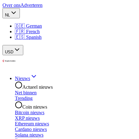
Over ons
Adverteren
NL
🇩🇪 German
🇫🇷 French
🇪🇸 Spanish
USD
Nieuws
Actueel nieuws
Net binnen
Trending
Coin nieuws
Bitcoin nieuws
XRP nieuws
Ethereum nieuws
Cardano nieuws
Solana nieuws