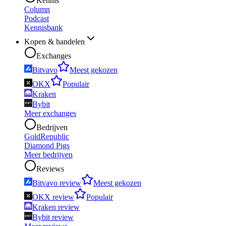
Kennis
Column
Podcast
Kennisbank
Kopen & handelen
Exchanges
Bitvavo
Meest gekozen
OKX
Populair
Kraken
Bybit
Meer exchanges
Bedrijven
GoldRepublic
Diamond Pigs
Meer bedrijven
Reviews
Bitvavo review
Meest gekozen
OKX review
Populair
Kraken review
Bybit review