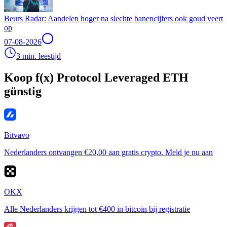
Beurs Radar: Aandelen hoger na slechte banencijfers ook goud veert
op
07-08-2026
3 min. leestijd
Koop f(x) Protocol Leveraged ETH
günstig
Bitvavo
Nederlanders ontvangen €20,00 aan gratis crypto. Meld je nu aan
OKX
Alle Nederlanders krijgen tot €400 in bitcoin bij registratie