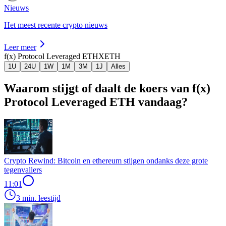
Nieuws
Het meest recente crypto nieuws
Leer meer
f(x) Protocol Leveraged ETH
XETH
1U
24U
1W
1M
3M
1J
Alles
Waarom stijgt of daalt de koers van f(x)
Protocol Leveraged ETH vandaag?
Crypto Rewind: Bitcoin en ethereum stijgen ondanks deze grote
tegenvallers
11:01
3 min. leestijd