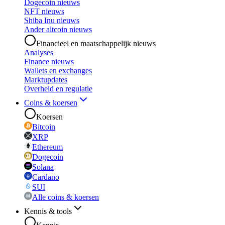
Dogecoin nieuws
NFT nieuws
Shiba Inu nieuws
Ander altcoin nieuws
Financieel en maatschappelijk nieuws
Analyses
Finance nieuws
Wallets en exchanges
Marktupdates
Overheid en regulatie
Coins & koersen
Koersen
Bitcoin
XRP
Ethereum
Dogecoin
Solana
Cardano
SUI
Alle coins & koersen
Kennis & tools