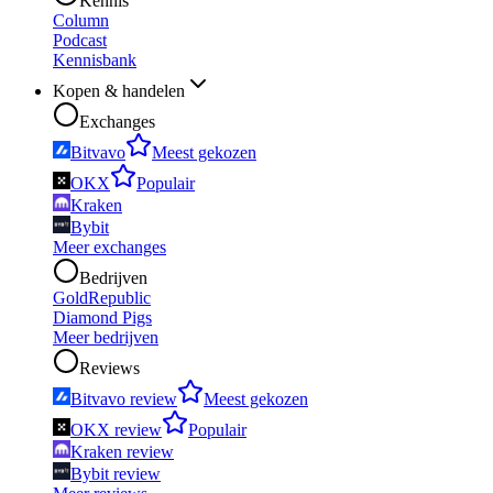
Kennis
Column
Podcast
Kennisbank
Kopen & handelen
Exchanges
Bitvavo
Meest gekozen
OKX
Populair
Kraken
Bybit
Meer exchanges
Bedrijven
GoldRepublic
Diamond Pigs
Meer bedrijven
Reviews
Bitvavo review
Meest gekozen
OKX review
Populair
Kraken review
Bybit review