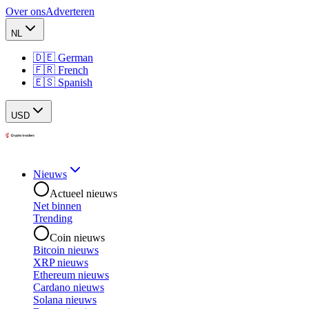
Over ons
Adverteren
NL
🇩🇪 German
🇫🇷 French
🇪🇸 Spanish
USD
Nieuws
Actueel nieuws
Net binnen
Trending
Coin nieuws
Bitcoin nieuws
XRP nieuws
Ethereum nieuws
Cardano nieuws
Solana nieuws