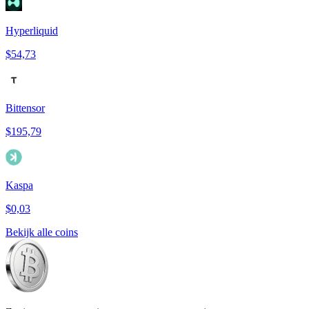
Hyperliquid
$54,73
Bittensor
$195,79
Kaspa
$0,03
Bekijk alle coins