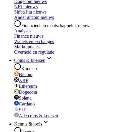
Dogecoin nieuws
NFT nieuws
Shiba Inu nieuws
Ander altcoin nieuws
Financieel en maatschappelijk nieuws
Analyses
Finance nieuws
Wallets en exchanges
Marktupdates
Overheid en regulatie
Coins & koersen
Koersen
Bitcoin
XRP
Ethereum
Dogecoin
Solana
Cardano
SUI
Alle coins & koersen
Kennis & tools