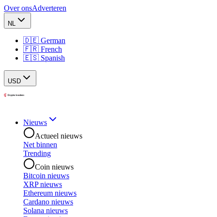
Over ons
Adverteren
NL
🇩🇪 German
🇫🇷 French
🇪🇸 Spanish
USD
Nieuws
Actueel nieuws
Net binnen
Trending
Coin nieuws
Bitcoin nieuws
XRP nieuws
Ethereum nieuws
Cardano nieuws
Solana nieuws