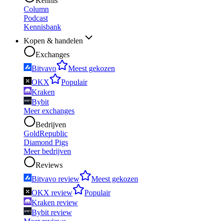
Kennis
Column
Podcast
Kennisbank
Kopen & handelen
Exchanges
Bitvavo
Meest gekozen
OKX
Populair
Kraken
Bybit
Meer exchanges
Bedrijven
GoldRepublic
Diamond Pigs
Meer bedrijven
Reviews
Bitvavo review
Meest gekozen
OKX review
Populair
Kraken review
Bybit review