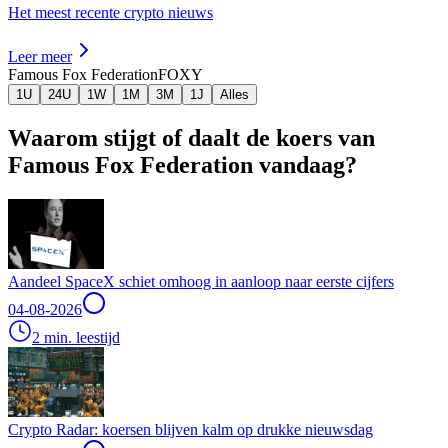
Het meest recente crypto nieuws
Leer meer
Famous Fox Federation
FOXY
1U
24U
1W
1M
3M
1J
Alles
Waarom stijgt of daalt de koers van
Famous Fox Federation vandaag?
Aandeel SpaceX schiet omhoog in aanloop naar eerste cijfers
04-08-2026
2 min. leestijd
Crypto Radar: koersen blijven kalm op drukke nieuwsdag