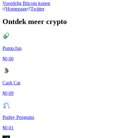
Voordelig Bitcoin kopen
Homepage
Twitter
Ontdek meer crypto
Pump.fun
$0,00
Cash Cat
$0,09
Pudgy Penguins
$0,01