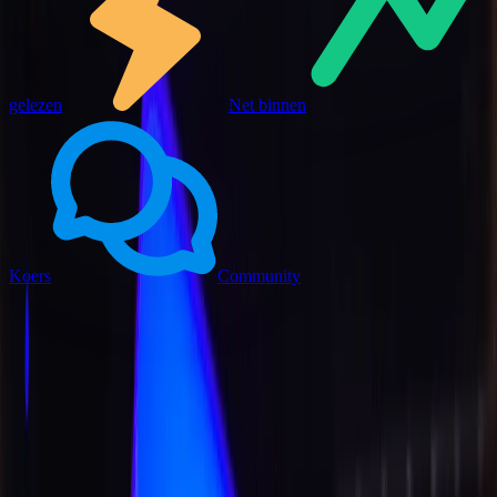
gelezen
Net binnen
Koers
Community