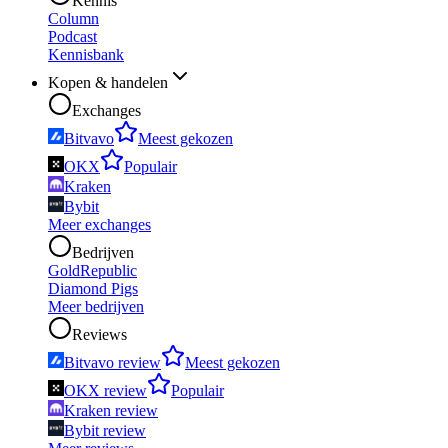
Kennis
Column
Podcast
Kennisbank
Kopen & handelen
Exchanges
Bitvavo
Meest gekozen
OKX
Populair
Kraken
Bybit
Meer exchanges
Bedrijven
GoldRepublic
Diamond Pigs
Meer bedrijven
Reviews
Bitvavo review
Meest gekozen
OKX review
Populair
Kraken review
Bybit review