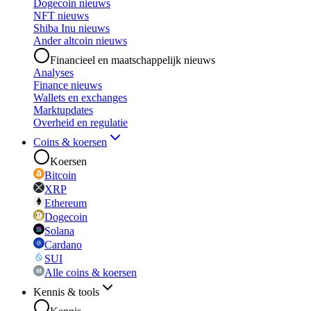
Dogecoin nieuws
NFT nieuws
Shiba Inu nieuws
Ander altcoin nieuws
Financieel en maatschappelijk nieuws
Analyses
Finance nieuws
Wallets en exchanges
Marktupdates
Overheid en regulatie
Coins & koersen
Koersen
Bitcoin
XRP
Ethereum
Dogecoin
Solana
Cardano
SUI
Alle coins & koersen
Kennis & tools