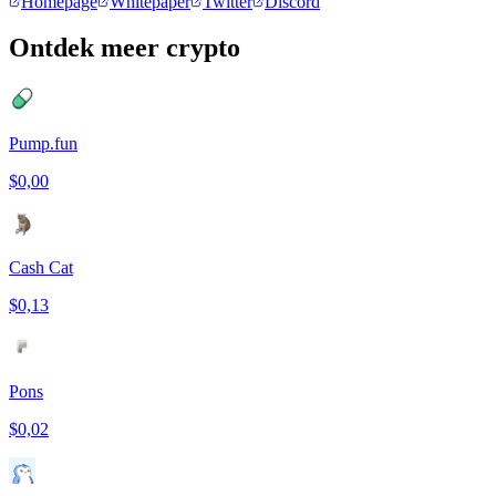
Homepage
Whitepaper
Twitter
Discord
Ontdek meer crypto
Pump.fun
$0,00
Cash Cat
$0,13
Pons
$0,02