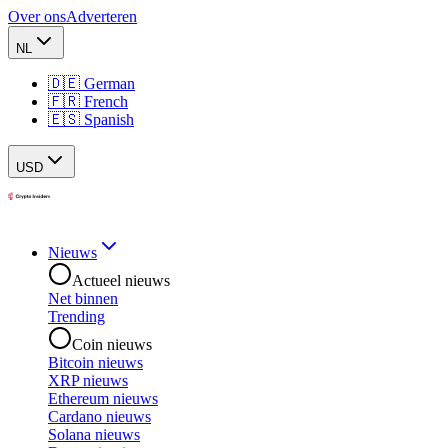
Over ons
Adverteren
NL
🇩🇪 German
🇫🇷 French
🇪🇸 Spanish
USD
Nieuws
Actueel nieuws
Net binnen
Trending
Coin nieuws
Bitcoin nieuws
XRP nieuws
Ethereum nieuws
Cardano nieuws
Solana nieuws