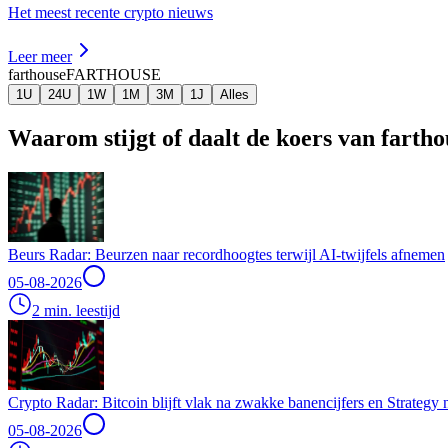
Het meest recente crypto nieuws
Leer meer
farthouse
FARTHOUSE
1U
24U
1W
1M
3M
1J
Alles
Waarom stijgt of daalt de koers van farth
Beurs Radar: Beurzen naar recordhoogtes terwijl AI-twijfels afnemen
05-08-2026
2 min. leestijd
Crypto Radar: Bitcoin blijft vlak na zwakke banencijfers en Strategy
05-08-2026