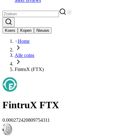
Meer reviews
Koers
Kopen
Nieuws
Home
Alle coins
FintruX (FTX)
FintruX
FTX
0.000272420809754311