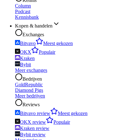
Kennis
Column
Podcast
Kennisbank
Kopen & handelen
Exchanges
Bitvavo
Meest gekozen
OKX
Populair
Kraken
Bybit
Meer exchanges
Bedrijven
GoldRepublic
Diamond Pigs
Meer bedrijven
Reviews
Bitvavo review
Meest gekozen
OKX review
Populair
Kraken review
Bybit review