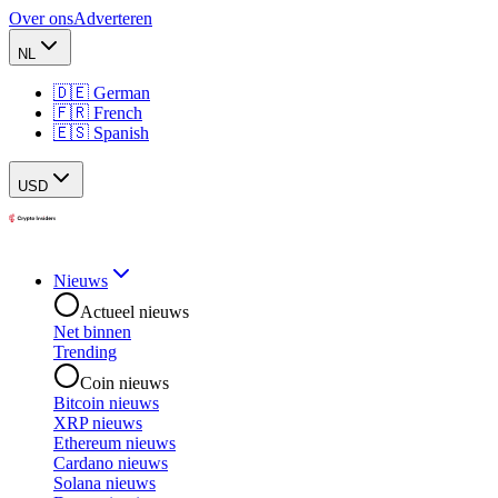
Over ons
Adverteren
NL
🇩🇪 German
🇫🇷 French
🇪🇸 Spanish
USD
Nieuws
Actueel nieuws
Net binnen
Trending
Coin nieuws
Bitcoin nieuws
XRP nieuws
Ethereum nieuws
Cardano nieuws
Solana nieuws