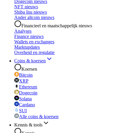
Dogecoin nieuws
NFT nieuws
Shiba Inu nieuws
Ander altcoin nieuws
Financieel en maatschappelijk nieuws
Analyses
Finance nieuws
Wallets en exchanges
Marktupdates
Overheid en regulatie
Coins & koersen
Koersen
Bitcoin
XRP
Ethereum
Dogecoin
Solana
Cardano
SUI
Alle coins & koersen
Kennis & tools