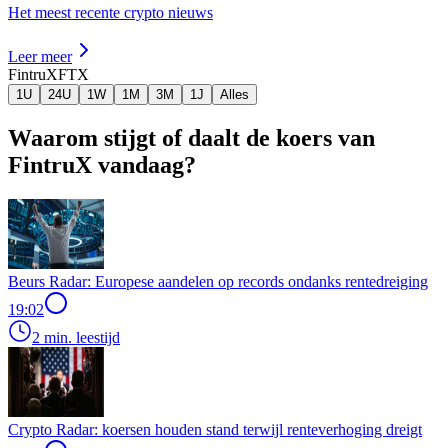
Het meest recente crypto nieuws
Leer meer
FintruX
FTX
1U
24U
1W
1M
3M
1J
Alles
Waarom stijgt of daalt de koers van
FintruX vandaag?
Beurs Radar: Europese aandelen op records ondanks rentedreiging
19:02
2 min. leestijd
Crypto Radar: koersen houden stand terwijl renteverhoging dreigt