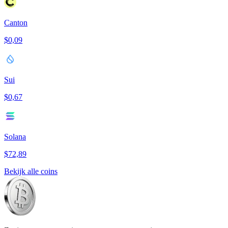
Canton
$0,09
Sui
$0,67
Solana
$72,89
Bekijk alle coins