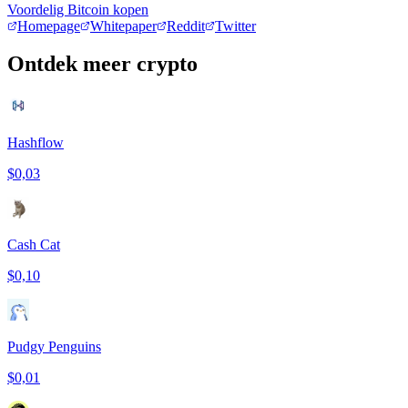
Voordelig Bitcoin kopen
Homepage
Whitepaper
Reddit
Twitter
Ontdek meer crypto
Hashflow
$0,03
Cash Cat
$0,10
Pudgy Penguins
$0,01