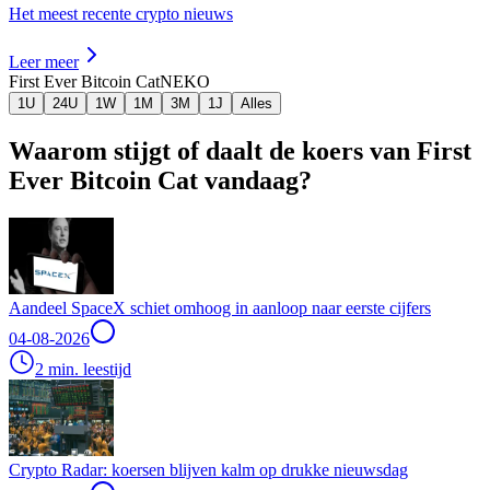
Het meest recente crypto nieuws
Leer meer
First Ever Bitcoin Cat
NEKO
1U
24U
1W
1M
3M
1J
Alles
Waarom stijgt of daalt de koers van First
Ever Bitcoin Cat vandaag?
Aandeel SpaceX schiet omhoog in aanloop naar eerste cijfers
04-08-2026
2 min. leestijd
Crypto Radar: koersen blijven kalm op drukke nieuwsdag