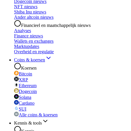
Dogecoin nieuws
NFT nieuws
Shiba Inu nieuws
Ander altcoin nieuws
Financieel en maatschappelijk nieuws
Analyses
Finance nieuws
Wallets en exchanges
Marktupdates
Overheid en regulatie
Coins & koersen
Koersen
Bitcoin
XRP
Ethereum
Dogecoin
Solana
Cardano
SUI
Alle coins & koersen
Kennis & tools