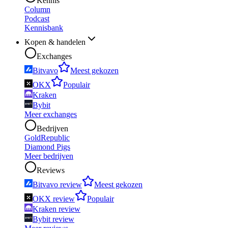
Kennis
Column
Podcast
Kennisbank
Kopen & handelen
Exchanges
Bitvavo
Meest gekozen
OKX
Populair
Kraken
Bybit
Meer exchanges
Bedrijven
GoldRepublic
Diamond Pigs
Meer bedrijven
Reviews
Bitvavo review
Meest gekozen
OKX review
Populair
Kraken review
Bybit review