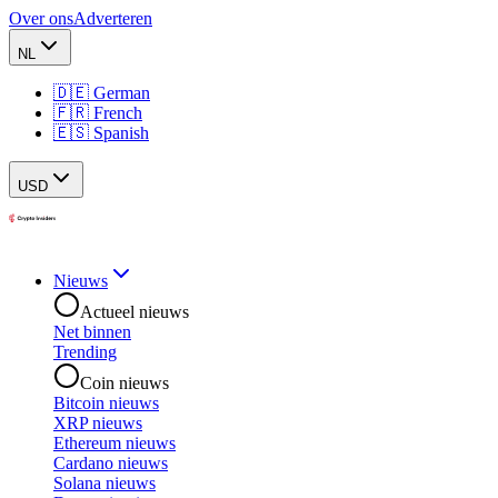
Over ons
Adverteren
NL
🇩🇪 German
🇫🇷 French
🇪🇸 Spanish
USD
Nieuws
Actueel nieuws
Net binnen
Trending
Coin nieuws
Bitcoin nieuws
XRP nieuws
Ethereum nieuws
Cardano nieuws
Solana nieuws