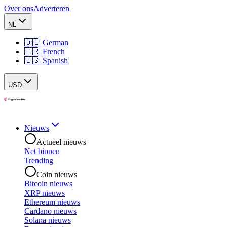
Over ons
Adverteren
NL
🇩🇪 German
🇫🇷 French
🇪🇸 Spanish
USD
Nieuws
Actueel nieuws
Net binnen
Trending
Coin nieuws
Bitcoin nieuws
XRP nieuws
Ethereum nieuws
Cardano nieuws
Solana nieuws