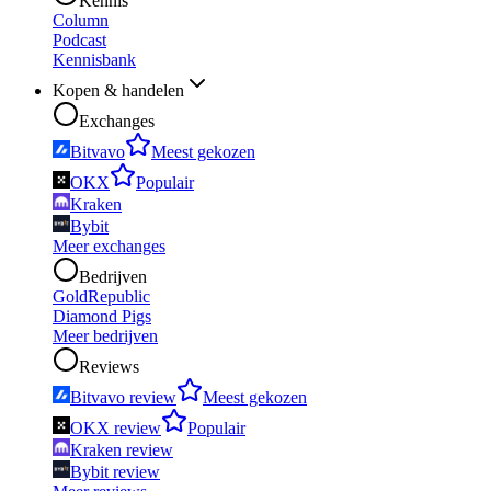
Kennis
Column
Podcast
Kennisbank
Kopen & handelen
Exchanges
Bitvavo
Meest gekozen
OKX
Populair
Kraken
Bybit
Meer exchanges
Bedrijven
GoldRepublic
Diamond Pigs
Meer bedrijven
Reviews
Bitvavo review
Meest gekozen
OKX review
Populair
Kraken review
Bybit review