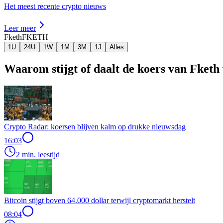
Het meest recente crypto nieuws
Leer meer
Fketh
FKETH
1U
24U
1W
1M
3M
1J
Alles
Waarom stijgt of daalt de koers van Fket
Crypto Radar: koersen blijven kalm op drukke nieuwsdag
16:03
2 min. leestijd
Bitcoin stijgt boven 64.000 dollar terwijl cryptomarkt herstelt
08:04