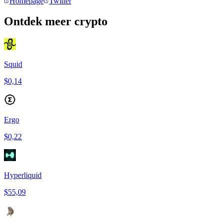
Homepage
Twitter
Ontdek meer crypto
Squid
$0,14
Ergo
$0,22
Hyperliquid
$55,09