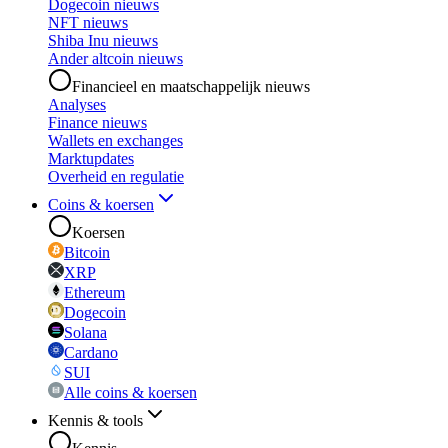
Dogecoin nieuws
NFT nieuws
Shiba Inu nieuws
Ander altcoin nieuws
Financieel en maatschappelijk nieuws
Analyses
Finance nieuws
Wallets en exchanges
Marktupdates
Overheid en regulatie
Coins & koersen
Koersen
Bitcoin
XRP
Ethereum
Dogecoin
Solana
Cardano
SUI
Alle coins & koersen
Kennis & tools