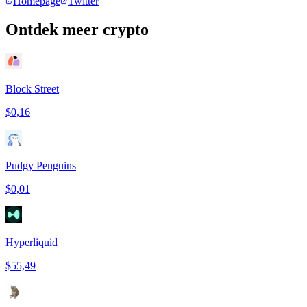
Homepage
Twitter
Ontdek meer crypto
Block Street
$0,16
Pudgy Penguins
$0,01
Hyperliquid
$55,49