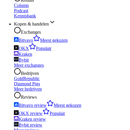
Kennis
Column
Podcast
Kennisbank
Kopen & handelen
Exchanges
Bitvavo
Meest gekozen
OKX
Populair
Kraken
Bybit
Meer exchanges
Bedrijven
GoldRepublic
Diamond Pigs
Meer bedrijven
Reviews
Bitvavo review
Meest gekozen
OKX review
Populair
Kraken review
Bybit review