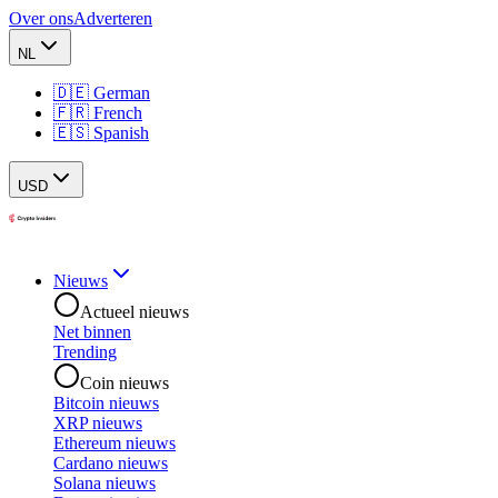
Over ons
Adverteren
NL
🇩🇪 German
🇫🇷 French
🇪🇸 Spanish
USD
Nieuws
Actueel nieuws
Net binnen
Trending
Coin nieuws
Bitcoin nieuws
XRP nieuws
Ethereum nieuws
Cardano nieuws
Solana nieuws