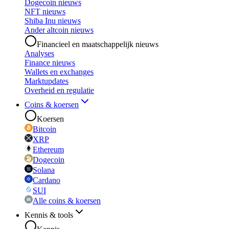
Dogecoin nieuws
NFT nieuws
Shiba Inu nieuws
Ander altcoin nieuws
Financieel en maatschappelijk nieuws
Analyses
Finance nieuws
Wallets en exchanges
Marktupdates
Overheid en regulatie
Coins & koersen
Koersen
Bitcoin
XRP
Ethereum
Dogecoin
Solana
Cardano
SUI
Alle coins & koersen
Kennis & tools