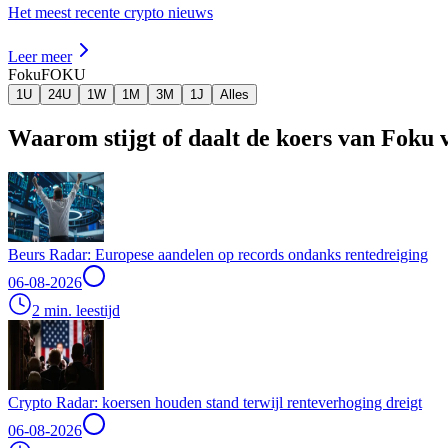
Het meest recente crypto nieuws
Leer meer
Foku
FOKU
1U
24U
1W
1M
3M
1J
Alles
Waarom stijgt of daalt de koers van Foku
Beurs Radar: Europese aandelen op records ondanks rentedreiging
06-08-2026
2 min. leestijd
Crypto Radar: koersen houden stand terwijl renteverhoging dreigt
06-08-2026