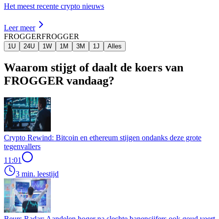
Het meest recente crypto nieuws
Leer meer
FROGGER
FROGGER
1U
24U
1W
1M
3M
1J
Alles
Waarom stijgt of daalt de koers van
FROGGER vandaag?
Crypto Rewind: Bitcoin en ethereum stijgen ondanks deze grote
tegenvallers
11:01
3 min. leestijd
Beurs Radar: Aandelen hoger na slechte banencijfers ook goud veert