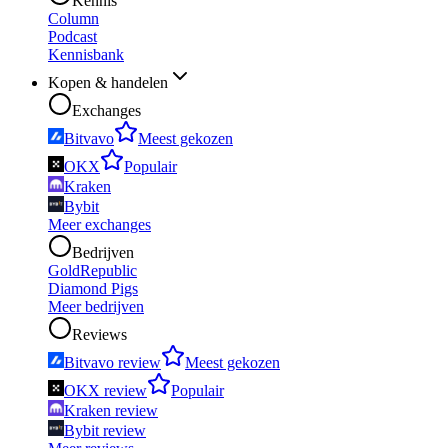
Kennis
Column
Podcast
Kennisbank
Kopen & handelen
Exchanges
Bitvavo
Meest gekozen
OKX
Populair
Kraken
Bybit
Meer exchanges
Bedrijven
GoldRepublic
Diamond Pigs
Meer bedrijven
Reviews
Bitvavo review
Meest gekozen
OKX review
Populair
Kraken review
Bybit review