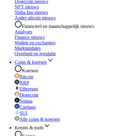
Dogecoin nieuws
NFT nieuws
Shiba Inu nieuws
Ander altcoin nieuws
Financieel en maatschappelijk nieuws
Analyses
Finance nieuws
Wallets en exchanges
Marktupdates
Overheid en regulatie
Coins & koersen
Koersen
Bitcoin
XRP
Ethereum
Dogecoin
Solana
Cardano
SUI
Alle coins & koersen
Kennis & tools