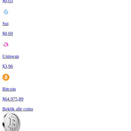
$0,03
Sui
$0,69
Uniswap
$3,96
Bitcoin
$64.975,89
Bekijk alle coins