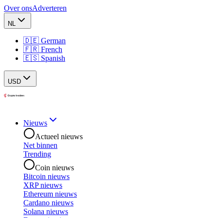
Over ons
Adverteren
NL
🇩🇪 German
🇫🇷 French
🇪🇸 Spanish
USD
Nieuws
Actueel nieuws
Net binnen
Trending
Coin nieuws
Bitcoin nieuws
XRP nieuws
Ethereum nieuws
Cardano nieuws
Solana nieuws