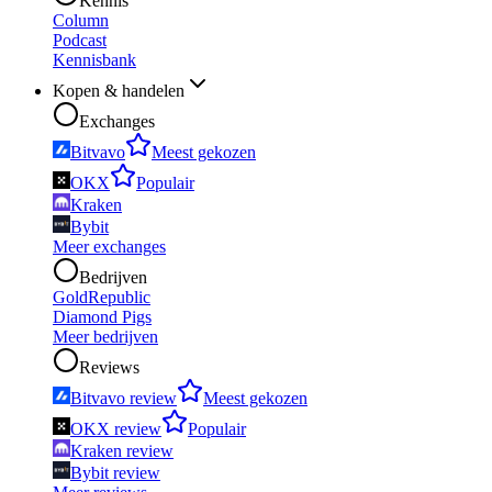
Kennis
Column
Podcast
Kennisbank
Kopen & handelen
Exchanges
Bitvavo
Meest gekozen
OKX
Populair
Kraken
Bybit
Meer exchanges
Bedrijven
GoldRepublic
Diamond Pigs
Meer bedrijven
Reviews
Bitvavo review
Meest gekozen
OKX review
Populair
Kraken review
Bybit review