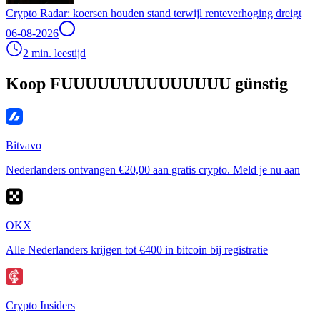
Crypto Radar: koersen houden stand terwijl renteverhoging dreigt
06-08-2026
2 min. leestijd
Koop FUUUUUUUUUUUUUU günstig
Bitvavo
Nederlanders ontvangen €20,00 aan gratis crypto. Meld je nu aan
OKX
Alle Nederlanders krijgen tot €400 in bitcoin bij registratie
Crypto Insiders