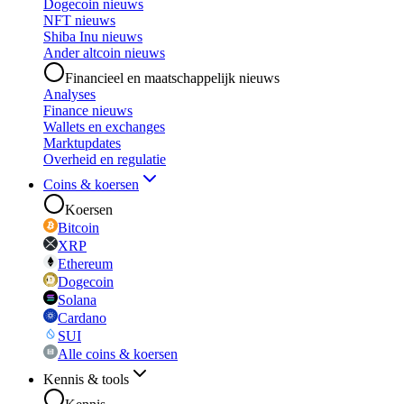
Dogecoin nieuws
NFT nieuws
Shiba Inu nieuws
Ander altcoin nieuws
Financieel en maatschappelijk nieuws
Analyses
Finance nieuws
Wallets en exchanges
Marktupdates
Overheid en regulatie
Coins & koersen
Koersen
Bitcoin
XRP
Ethereum
Dogecoin
Solana
Cardano
SUI
Alle coins & koersen
Kennis & tools