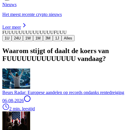
Nieuws
Het meest recente crypto nieuws
Leer meer
FUUUUUUUUUUUUUU
FUUU
1U
24U
1W
1M
3M
1J
Alles
Waarom stijgt of daalt de koers van
FUUUUUUUUUUUUUU vandaag?
Beurs Radar: Europese aandelen op records ondanks rentedreiging
06-08-2026
2 min. leestijd