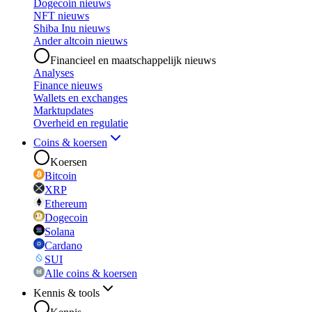
Dogecoin nieuws
NFT nieuws
Shiba Inu nieuws
Ander altcoin nieuws
Financieel en maatschappelijk nieuws
Analyses
Finance nieuws
Wallets en exchanges
Marktupdates
Overheid en regulatie
Coins & koersen
Koersen
Bitcoin
XRP
Ethereum
Dogecoin
Solana
Cardano
SUI
Alle coins & koersen
Kennis & tools