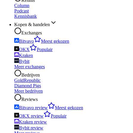
Kennis
Column
Podcast
Kennisbank
Kopen & handelen
Exchanges
Bitvavo
Meest gekozen
OKX
Populair
Kraken
Bybit
Meer exchanges
Bedrijven
GoldRepublic
Diamond Pigs
Meer bedrijven
Reviews
Bitvavo review
Meest gekozen
OKX review
Populair
Kraken review
Bybit review