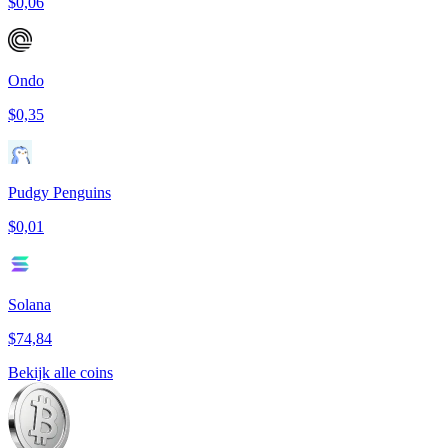
$0,06
Ondo
$0,35
Pudgy Penguins
$0,01
Solana
$74,84
Bekijk alle coins