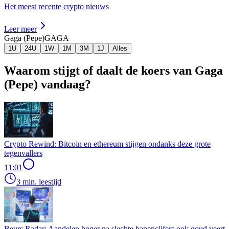
Het meest recente crypto nieuws
Leer meer
Gaga (Pepe)
GAGA
1U
24U
1W
1M
3M
1J
Alles
Waarom stijgt of daalt de koers van Gaga
(Pepe) vandaag?
Crypto Rewind: Bitcoin en ethereum stijgen ondanks deze grote
tegenvallers
11:01
3 min. leestijd
Beurs Radar: Aandelen hoger na slechte banencijfers ook goud veert