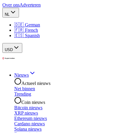
Over ons
Adverteren
NL
🇩🇪 German
🇫🇷 French
🇪🇸 Spanish
USD
Nieuws
Actueel nieuws
Net binnen
Trending
Coin nieuws
Bitcoin nieuws
XRP nieuws
Ethereum nieuws
Cardano nieuws
Solana nieuws