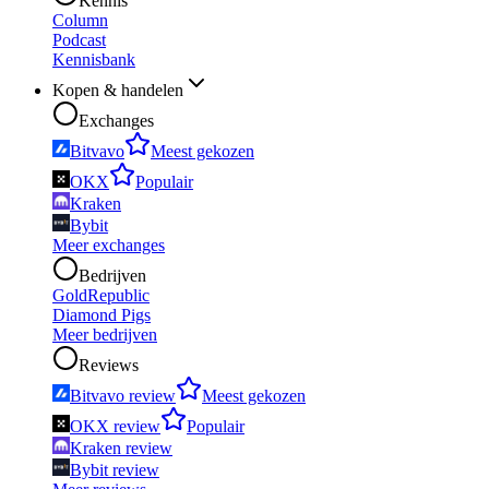
Kennis
Column
Podcast
Kennisbank
Kopen & handelen
Exchanges
Bitvavo
Meest gekozen
OKX
Populair
Kraken
Bybit
Meer exchanges
Bedrijven
GoldRepublic
Diamond Pigs
Meer bedrijven
Reviews
Bitvavo review
Meest gekozen
OKX review
Populair
Kraken review
Bybit review