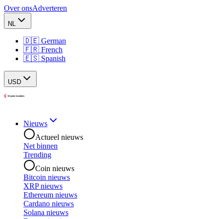
Over ons
Adverteren
NL
🇩🇪 German
🇫🇷 French
🇪🇸 Spanish
USD
Nieuws
Actueel nieuws
Net binnen
Trending
Coin nieuws
Bitcoin nieuws
XRP nieuws
Ethereum nieuws
Cardano nieuws
Solana nieuws