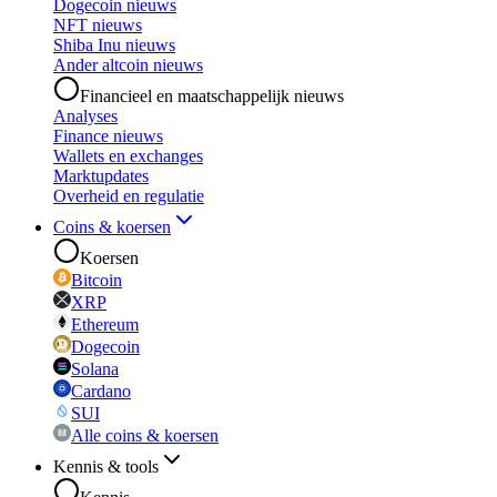
Dogecoin nieuws
NFT nieuws
Shiba Inu nieuws
Ander altcoin nieuws
Financieel en maatschappelijk nieuws
Analyses
Finance nieuws
Wallets en exchanges
Marktupdates
Overheid en regulatie
Coins & koersen
Koersen
Bitcoin
XRP
Ethereum
Dogecoin
Solana
Cardano
SUI
Alle coins & koersen
Kennis & tools