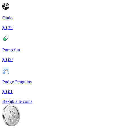
Ondo
$0,35
Pump.fun
$0,00
Pudgy Penguins
$0,01
Bekijk alle coins