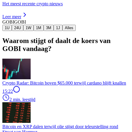
Het meest recente crypto nieuws
Leer meer
GOBI
GOBI
1U
24U
1W
1M
3M
1J
Alles
Waarom stijgt of daalt de koers van
GOBI vandaag?
Crypto Radar: Bitcoin boven $65.000 terwijl cardano blijft knallen
15:22
2 min. leestijd
Bitcoin en XRP dalen terwijl olie stijgt door teleurstelling rond
Straat van Hormuz