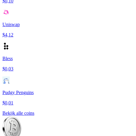
$0,10
Uniswap
$4,12
Bless
$0,03
Pudgy Penguins
$0,01
Bekijk alle coins