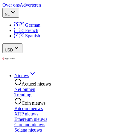
Over ons
Adverteren
NL
🇩🇪 German
🇫🇷 French
🇪🇸 Spanish
USD
Nieuws
Actueel nieuws
Net binnen
Trending
Coin nieuws
Bitcoin nieuws
XRP nieuws
Ethereum nieuws
Cardano nieuws
Solana nieuws