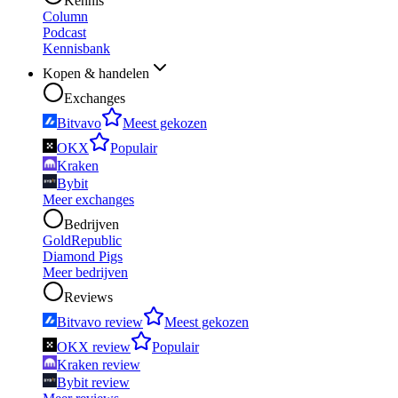
Kennis
Column
Podcast
Kennisbank
Kopen & handelen
Exchanges
Bitvavo
Meest gekozen
OKX
Populair
Kraken
Bybit
Meer exchanges
Bedrijven
GoldRepublic
Diamond Pigs
Meer bedrijven
Reviews
Bitvavo review
Meest gekozen
OKX review
Populair
Kraken review
Bybit review