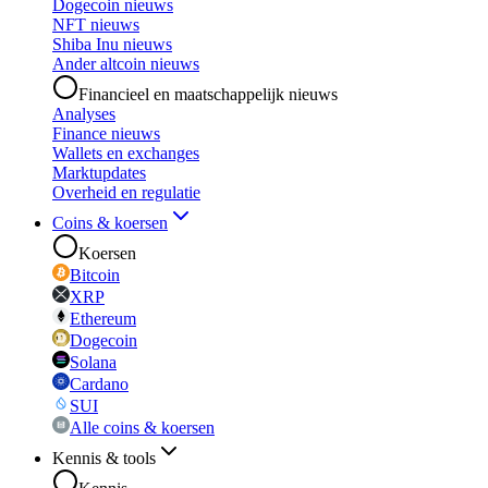
Dogecoin nieuws
NFT nieuws
Shiba Inu nieuws
Ander altcoin nieuws
Financieel en maatschappelijk nieuws
Analyses
Finance nieuws
Wallets en exchanges
Marktupdates
Overheid en regulatie
Coins & koersen
Koersen
Bitcoin
XRP
Ethereum
Dogecoin
Solana
Cardano
SUI
Alle coins & koersen
Kennis & tools