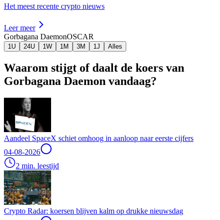
Het meest recente crypto nieuws
Leer meer
Gorbagana Daemon
OSCAR
1U
24U
1W
1M
3M
1J
Alles
Waarom stijgt of daalt de koers van
Gorbagana Daemon vandaag?
Aandeel SpaceX schiet omhoog in aanloop naar eerste cijfers
04-08-2026
2 min. leestijd
Crypto Radar: koersen blijven kalm op drukke nieuwsdag