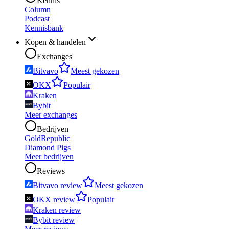
Kennis
Column
Podcast
Kennisbank
Kopen & handelen
Exchanges
Bitvavo
Meest gekozen
OKX
Populair
Kraken
Bybit
Meer exchanges
Bedrijven
GoldRepublic
Diamond Pigs
Meer bedrijven
Reviews
Bitvavo review
Meest gekozen
OKX review
Populair
Kraken review
Bybit review