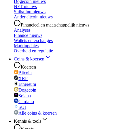
Dogecoin nieuws
NFT nieuws
Shiba Inu nieuws
Ander altcoin nieuws
Financieel en maatschappelijk nieuws
Analyses
Finance nieuws
Wallets en exchanges
Marktupdates
Overheid en regulatie
Coins & koersen
Koersen
Bitcoin
XRP
Ethereum
Dogecoin
Solana
Cardano
SUI
Alle coins & koersen
Kennis & tools