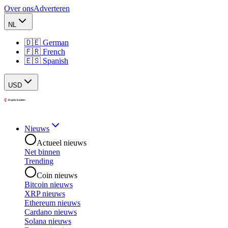
Over ons
Adverteren
NL
🇩🇪 German
🇫🇷 French
🇪🇸 Spanish
USD
Nieuws
Actueel nieuws
Net binnen
Trending
Coin nieuws
Bitcoin nieuws
XRP nieuws
Ethereum nieuws
Cardano nieuws
Solana nieuws