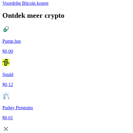
Voordelig Bitcoin kopen
Ontdek meer crypto
Pump.fun
$0,00
Squid
$0,12
Pudgy Penguins
$0,01