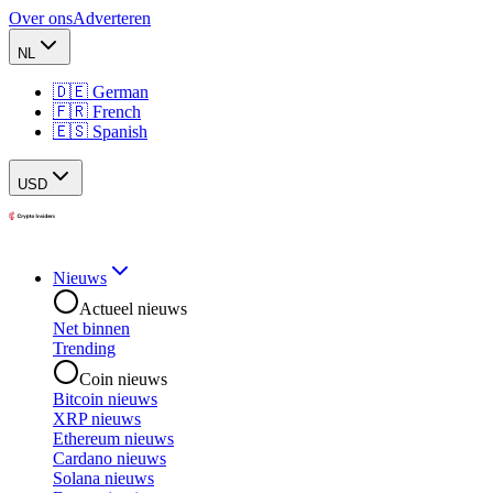
Over ons
Adverteren
NL
🇩🇪 German
🇫🇷 French
🇪🇸 Spanish
USD
Nieuws
Actueel nieuws
Net binnen
Trending
Coin nieuws
Bitcoin nieuws
XRP nieuws
Ethereum nieuws
Cardano nieuws
Solana nieuws