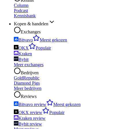
Kennis
Column
Podcast
Kennisbank
Kopen & handelen
Exchanges
Bitvavo
Meest gekozen
OKX
Populair
Kraken
Bybit
Meer exchanges
Bedrijven
GoldRepublic
Diamond Pigs
Meer bedrijven
Reviews
Bitvavo review
Meest gekozen
OKX review
Populair
Kraken review
Bybit review