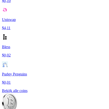
$0,10
Uniswap
$4,11
Bless
$0,02
Pudgy Penguins
$0,01
Bekijk alle coins