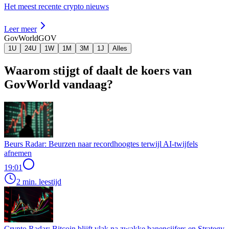
Het meest recente crypto nieuws
Leer meer
GovWorld
GOV
1U
24U
1W
1M
3M
1J
Alles
Waarom stijgt of daalt de koers van
GovWorld vandaag?
Beurs Radar: Beurzen naar recordhoogtes terwijl AI-twijfels
afnemen
19:01
2 min. leestijd
Crypto Radar: Bitcoin blijft vlak na zwakke banencijfers en Strategy