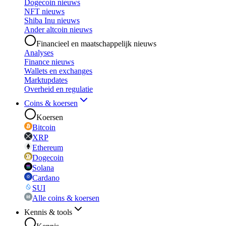
Dogecoin nieuws
NFT nieuws
Shiba Inu nieuws
Ander altcoin nieuws
Financieel en maatschappelijk nieuws
Analyses
Finance nieuws
Wallets en exchanges
Marktupdates
Overheid en regulatie
Coins & koersen
Koersen
Bitcoin
XRP
Ethereum
Dogecoin
Solana
Cardano
SUI
Alle coins & koersen
Kennis & tools