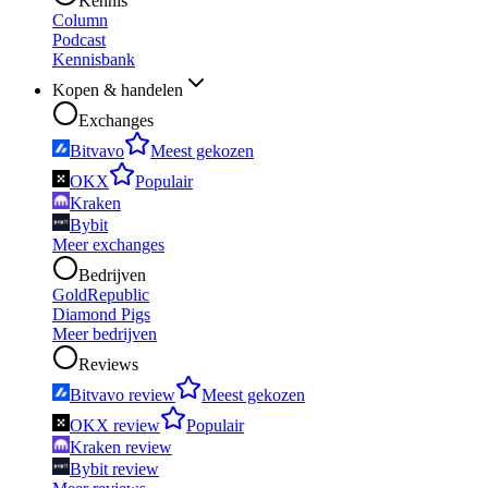
Kennis
Column
Podcast
Kennisbank
Kopen & handelen
Exchanges
Bitvavo
Meest gekozen
OKX
Populair
Kraken
Bybit
Meer exchanges
Bedrijven
GoldRepublic
Diamond Pigs
Meer bedrijven
Reviews
Bitvavo review
Meest gekozen
OKX review
Populair
Kraken review
Bybit review