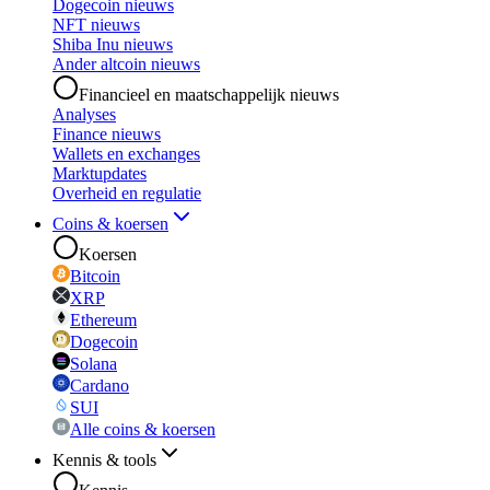
Dogecoin nieuws
NFT nieuws
Shiba Inu nieuws
Ander altcoin nieuws
Financieel en maatschappelijk nieuws
Analyses
Finance nieuws
Wallets en exchanges
Marktupdates
Overheid en regulatie
Coins & koersen
Koersen
Bitcoin
XRP
Ethereum
Dogecoin
Solana
Cardano
SUI
Alle coins & koersen
Kennis & tools