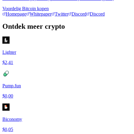
Voordelig Bitcoin kopen
Homepage
Whitepaper
Twitter
Discord
Discord
Ontdek meer crypto
Lighter
$2,41
Pump.fun
$0,00
Biconomy
$0,05