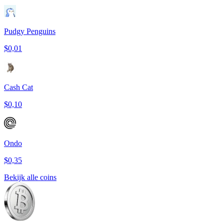
Pudgy Penguins
$0,01
Cash Cat
$0,10
Ondo
$0,35
Bekijk alle coins