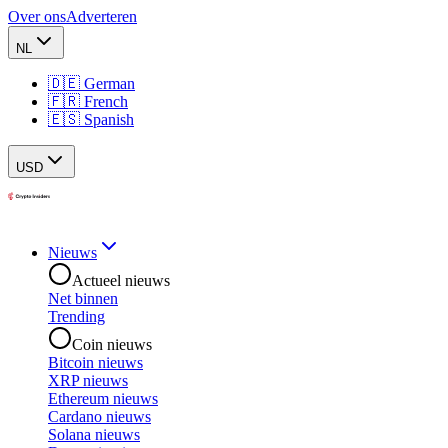
Over ons
Adverteren
NL
🇩🇪 German
🇫🇷 French
🇪🇸 Spanish
USD
Nieuws
Actueel nieuws
Net binnen
Trending
Coin nieuws
Bitcoin nieuws
XRP nieuws
Ethereum nieuws
Cardano nieuws
Solana nieuws