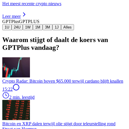
Het meest recente crypto nieuws
Leer meer
GPTPlus
GPTPLUS
1U
24U
1W
1M
3M
1J
Alles
Waarom stijgt of daalt de koers van
GPTPlus vandaag?
Crypto Radar: Bitcoin boven $65.000 terwijl cardano blijft knallen
15:22
2 min. leestijd
Bitcoin en XRP dalen terwijl olie stijgt door teleurstelling rond
Straat van Hormuz