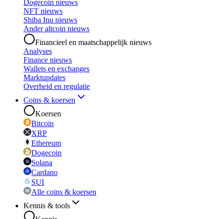
Dogecoin nieuws
NFT nieuws
Shiba Inu nieuws
Ander altcoin nieuws
Financieel en maatschappelijk nieuws
Analyses
Finance nieuws
Wallets en exchanges
Marktupdates
Overheid en regulatie
Coins & koersen
Koersen
Bitcoin
XRP
Ethereum
Dogecoin
Solana
Cardano
SUI
Alle coins & koersen
Kennis & tools