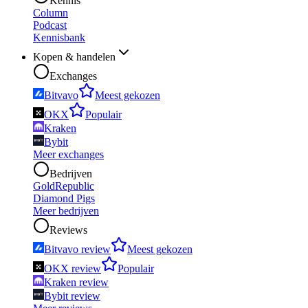
Kennis
Column
Podcast
Kennisbank
Kopen & handelen
Exchanges
Bitvavo
Meest gekozen
OKX
Populair
Kraken
Bybit
Meer exchanges
Bedrijven
GoldRepublic
Diamond Pigs
Meer bedrijven
Reviews
Bitvavo review
Meest gekozen
OKX review
Populair
Kraken review
Bybit review