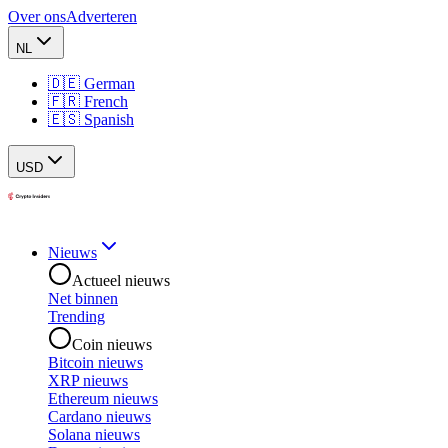
Over ons
Adverteren
NL
🇩🇪 German
🇫🇷 French
🇪🇸 Spanish
USD
Nieuws
Actueel nieuws
Net binnen
Trending
Coin nieuws
Bitcoin nieuws
XRP nieuws
Ethereum nieuws
Cardano nieuws
Solana nieuws