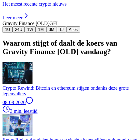
Het meest recente crypto nieuws
Leer meer
Gravity Finance [OLD]
GFI
1U
24U
1W
1M
3M
1J
Alles
Waarom stijgt of daalt de koers van
Gravity Finance [OLD] vandaag?
Crypto Rewind: Bitcoin en ethereum stijgen ondanks deze grote
tegenvallers
08-08-2026
3 min. leestijd
Beurs Radar: Aandelen hoger na slechte banencijfers ook goud veert