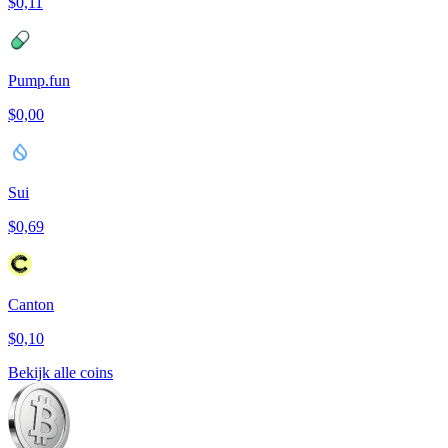
$0,11
Pump.fun
$0,00
Sui
$0,69
Canton
$0,10
Bekijk alle coins