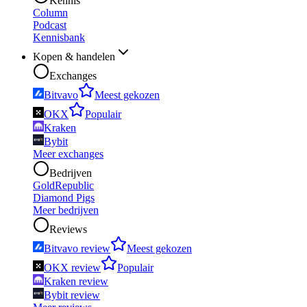
Kennis
Column
Podcast
Kennisbank
Kopen & handelen
Exchanges
Bitvavo
Meest gekozen
OKX
Populair
Kraken
Bybit
Meer exchanges
Bedrijven
GoldRepublic
Diamond Pigs
Meer bedrijven
Reviews
Bitvavo review
Meest gekozen
OKX review
Populair
Kraken review
Bybit review