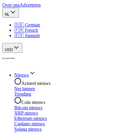
Over ons
Adverteren
NL
🇩🇪 German
🇫🇷 French
🇪🇸 Spanish
USD
Nieuws
Actueel nieuws
Net binnen
Trending
Coin nieuws
Bitcoin nieuws
XRP nieuws
Ethereum nieuws
Cardano nieuws
Solana nieuws