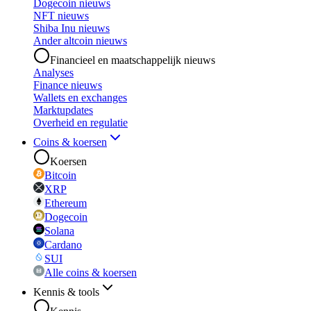
Dogecoin nieuws
NFT nieuws
Shiba Inu nieuws
Ander altcoin nieuws
Financieel en maatschappelijk nieuws
Analyses
Finance nieuws
Wallets en exchanges
Marktupdates
Overheid en regulatie
Coins & koersen
Koersen
Bitcoin
XRP
Ethereum
Dogecoin
Solana
Cardano
SUI
Alle coins & koersen
Kennis & tools