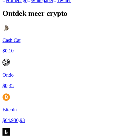
Homepage
Whitepaper
Twitter
Ontdek meer crypto
Cash Cat
$0,10
Ondo
$0,35
Bitcoin
$64.930,93