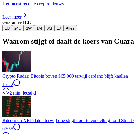
Het meest recente crypto nieuws
Leer meer
Guarantee
TEE
1U
24U
1W
1M
3M
1J
Alles
Waarom stijgt of daalt de koers van Guar
Crypto Radar: Bitcoin boven $65.000 terwijl cardano blijft knallen
15:22
2 min. leestijd
Bitcoin en XRP dalen terwijl olie stijgt door teleurstelling rond Stra
07:55