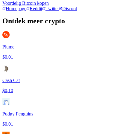
Voordelig Bitcoin kopen
Homepage
Reddit
Twitter
Discord
Ontdek meer crypto
Plume
$0,01
Cash Cat
$0,10
Pudgy Penguins
$0,01