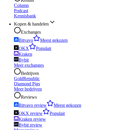
Kennis
Column
Podcast
Kennisbank
Kopen & handelen
Exchanges
Bitvavo
Meest gekozen
OKX
Populair
Kraken
Bybit
Meer exchanges
Bedrijven
GoldRepublic
Diamond Pigs
Meer bedrijven
Reviews
Bitvavo review
Meest gekozen
OKX review
Populair
Kraken review
Bybit review