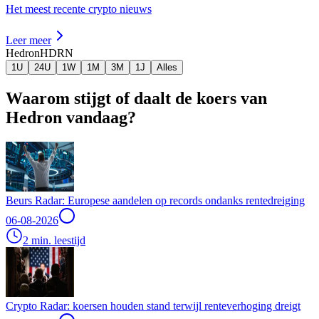
Het meest recente crypto nieuws
Leer meer
Hedron
HDRN
1U
24U
1W
1M
3M
1J
Alles
Waarom stijgt of daalt de koers van
Hedron vandaag?
Beurs Radar: Europese aandelen op records ondanks rentedreiging
06-08-2026
2 min. leestijd
Crypto Radar: koersen houden stand terwijl renteverhoging dreigt