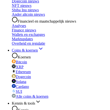
Dogecoin nieuws
NFT nieuws
Shiba Inu nieuws
Ander altcoin nieuws
Financieel en maatschappelijk nieuws
Analyses
Finance nieuws
Wallets en exchanges
Marktupdates
Overheid en regulatie
Coins & koersen
Koersen
Bitcoin
XRP
Ethereum
Dogecoin
Solana
Cardano
SUI
Alle coins & koersen
Kennis & tools