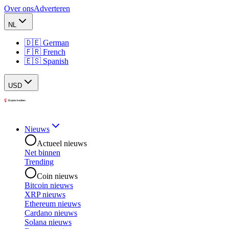
Over ons
Adverteren
NL
🇩🇪 German
🇫🇷 French
🇪🇸 Spanish
USD
Nieuws
Actueel nieuws
Net binnen
Trending
Coin nieuws
Bitcoin nieuws
XRP nieuws
Ethereum nieuws
Cardano nieuws
Solana nieuws