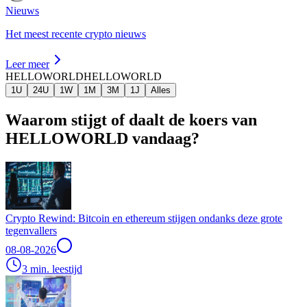
Nieuws
Het meest recente crypto nieuws
Leer meer
HELLOWORLD
HELLOWORLD
1U
24U
1W
1M
3M
1J
Alles
Waarom stijgt of daalt de koers van
HELLOWORLD vandaag?
Crypto Rewind: Bitcoin en ethereum stijgen ondanks deze grote
tegenvallers
08-08-2026
3 min. leestijd