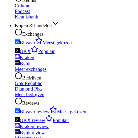
Kennis
Column
Podcast
Kennisbank
Kopen & handelen
Exchanges
Bitvavo
Meest gekozen
OKX
Populair
Kraken
Bybit
Meer exchanges
Bedrijven
GoldRepublic
Diamond Pigs
Meer bedrijven
Reviews
Bitvavo review
Meest gekozen
OKX review
Populair
Kraken review
Bybit review