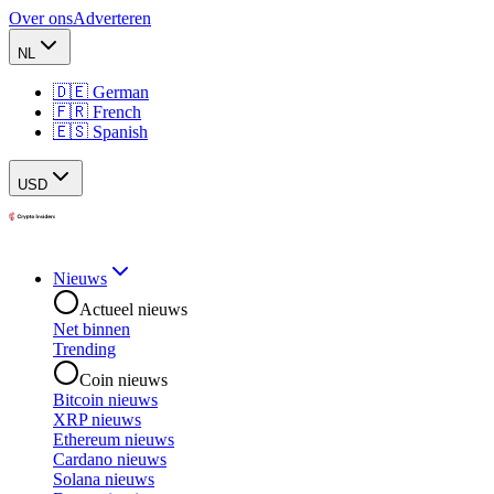
Over ons
Adverteren
NL
🇩🇪 German
🇫🇷 French
🇪🇸 Spanish
USD
Nieuws
Actueel nieuws
Net binnen
Trending
Coin nieuws
Bitcoin nieuws
XRP nieuws
Ethereum nieuws
Cardano nieuws
Solana nieuws