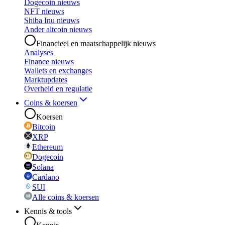
Dogecoin nieuws
NFT nieuws
Shiba Inu nieuws
Ander altcoin nieuws
Financieel en maatschappelijk nieuws
Analyses
Finance nieuws
Wallets en exchanges
Marktupdates
Overheid en regulatie
Coins & koersen
Koersen
Bitcoin
XRP
Ethereum
Dogecoin
Solana
Cardano
SUI
Alle coins & koersen
Kennis & tools