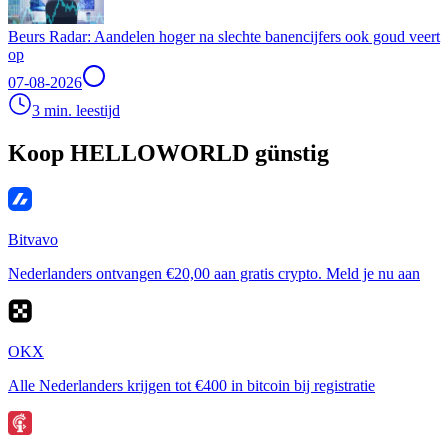
Beurs Radar: Aandelen hoger na slechte banencijfers ook goud veert
op
07-08-2026
3 min. leestijd
Koop HELLOWORLD günstig
Bitvavo
Nederlanders ontvangen €20,00 aan gratis crypto. Meld je nu aan
OKX
Alle Nederlanders krijgen tot €400 in bitcoin bij registratie