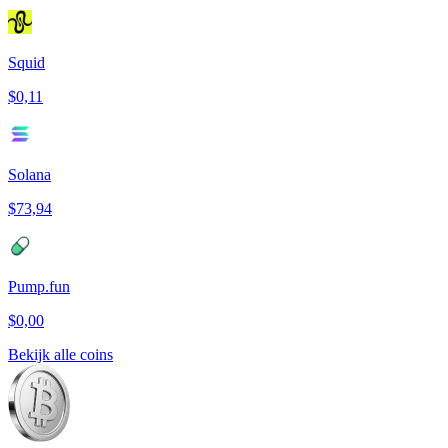
Squid
$0,11
Solana
$73,94
Pump.fun
$0,00
Bekijk alle coins