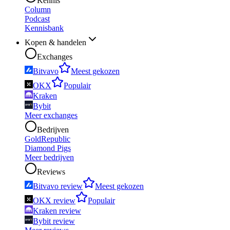
Kennis
Column
Podcast
Kennisbank
Kopen & handelen
Exchanges
Bitvavo
Meest gekozen
OKX
Populair
Kraken
Bybit
Meer exchanges
Bedrijven
GoldRepublic
Diamond Pigs
Meer bedrijven
Reviews
Bitvavo review
Meest gekozen
OKX review
Populair
Kraken review
Bybit review