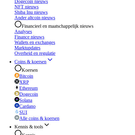
Dogecoin nieuws
NFT nieuws
Shiba Inu nieuws
Ander altcoin nieuws
Financieel en maatschappelijk nieuws
Analyses
Finance nieuws
Wallets en exchanges
Marktupdates
Overheid en regulatie
Coins & koersen
Koersen
Bitcoin
XRP
Ethereum
Dogecoin
Solana
Cardano
SUI
Alle coins & koersen
Kennis & tools