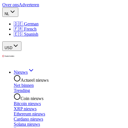
Over ons
Adverteren
NL
🇩🇪 German
🇫🇷 French
🇪🇸 Spanish
USD
Nieuws
Actueel nieuws
Net binnen
Trending
Coin nieuws
Bitcoin nieuws
XRP nieuws
Ethereum nieuws
Cardano nieuws
Solana nieuws