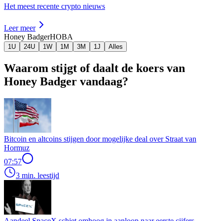
Het meest recente crypto nieuws
Leer meer
Honey Badger
HOBA
1U
24U
1W
1M
3M
1J
Alles
Waarom stijgt of daalt de koers van
Honey Badger vandaag?
Bitcoin en altcoins stijgen door mogelijke deal over Straat van
Hormuz
07:57
3 min. leestijd
Aandeel SpaceX schiet omhoog in aanloop naar eerste cijfers