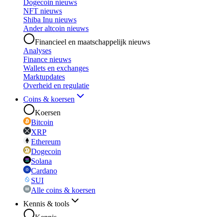
Dogecoin nieuws
NFT nieuws
Shiba Inu nieuws
Ander altcoin nieuws
Financieel en maatschappelijk nieuws
Analyses
Finance nieuws
Wallets en exchanges
Marktupdates
Overheid en regulatie
Coins & koersen
Koersen
Bitcoin
XRP
Ethereum
Dogecoin
Solana
Cardano
SUI
Alle coins & koersen
Kennis & tools