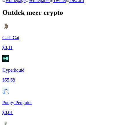
Homepage
Whitepaper
Twitter
Discord
Ontdek meer crypto
Cash Cat
$0,11
Hyperliquid
$55,68
Pudgy Penguins
$0,01