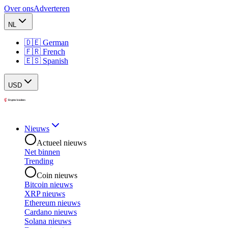
Over ons
Adverteren
NL
🇩🇪 German
🇫🇷 French
🇪🇸 Spanish
USD
Nieuws
Actueel nieuws
Net binnen
Trending
Coin nieuws
Bitcoin nieuws
XRP nieuws
Ethereum nieuws
Cardano nieuws
Solana nieuws