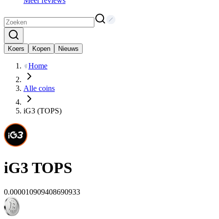
Meer reviews
Koers
Kopen
Nieuws
Home
Alle coins
iG3 (TOPS)
iG3
TOPS
0.000010909408690933