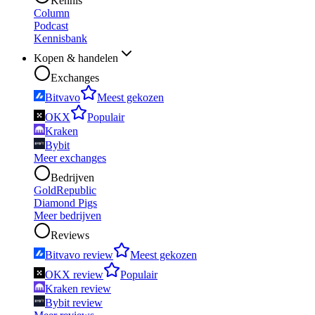
Kennis
Column
Podcast
Kennisbank
Kopen & handelen
Exchanges
Bitvavo
Meest gekozen
OKX
Populair
Kraken
Bybit
Meer exchanges
Bedrijven
GoldRepublic
Diamond Pigs
Meer bedrijven
Reviews
Bitvavo review
Meest gekozen
OKX review
Populair
Kraken review
Bybit review