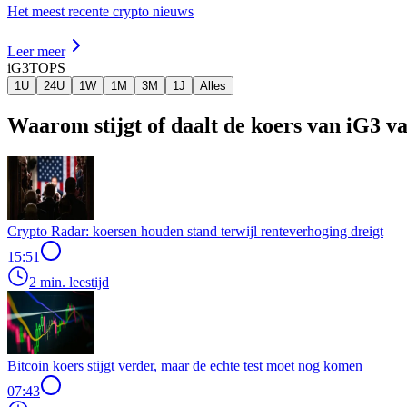
Het meest recente crypto nieuws
Leer meer
iG3
TOPS
1U
24U
1W
1M
3M
1J
Alles
Waarom stijgt of daalt de koers van iG3 v
Crypto Radar: koersen houden stand terwijl renteverhoging dreigt
15:51
2 min. leestijd
Bitcoin koers stijgt verder, maar de echte test moet nog komen
07:43