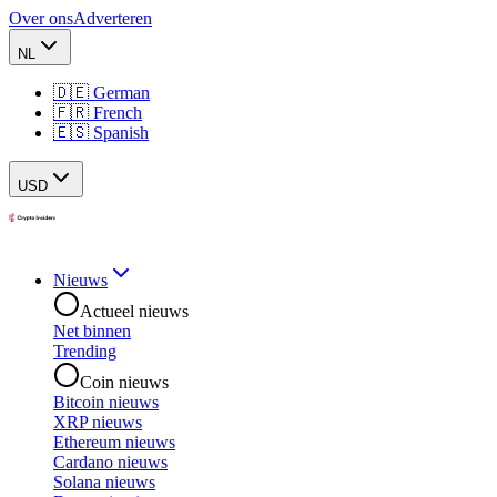
Over ons
Adverteren
NL
🇩🇪 German
🇫🇷 French
🇪🇸 Spanish
USD
Nieuws
Actueel nieuws
Net binnen
Trending
Coin nieuws
Bitcoin nieuws
XRP nieuws
Ethereum nieuws
Cardano nieuws
Solana nieuws