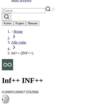
Meer reviews
Koers
Kopen
Nieuws
Home
Alle coins
Inf++ (INF++)
Inf++
INF++
0.000051600673592968