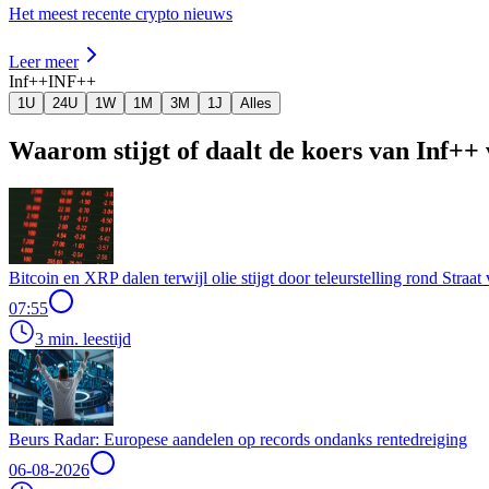
Het meest recente crypto nieuws
Leer meer
Inf++
INF++
1U
24U
1W
1M
3M
1J
Alles
Waarom stijgt of daalt de koers van Inf++
Bitcoin en XRP dalen terwijl olie stijgt door teleurstelling rond Stra
07:55
3 min. leestijd
Beurs Radar: Europese aandelen op records ondanks rentedreiging
06-08-2026