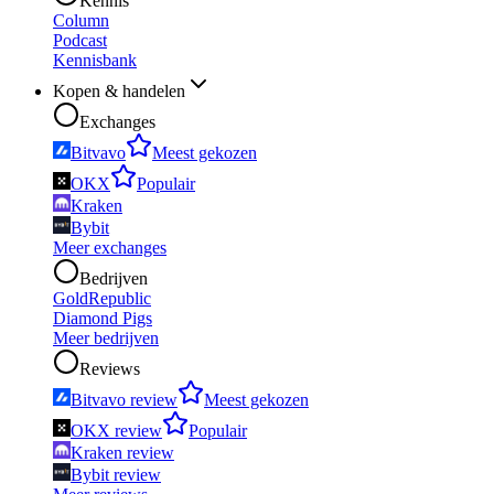
Kennis
Column
Podcast
Kennisbank
Kopen & handelen
Exchanges
Bitvavo
Meest gekozen
OKX
Populair
Kraken
Bybit
Meer exchanges
Bedrijven
GoldRepublic
Diamond Pigs
Meer bedrijven
Reviews
Bitvavo review
Meest gekozen
OKX review
Populair
Kraken review
Bybit review