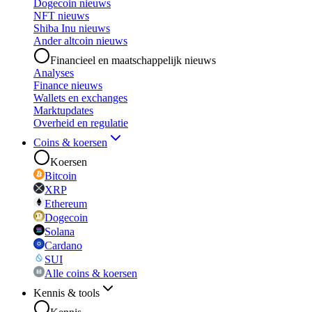
Dogecoin nieuws
NFT nieuws
Shiba Inu nieuws
Ander altcoin nieuws
Financieel en maatschappelijk nieuws
Analyses
Finance nieuws
Wallets en exchanges
Marktupdates
Overheid en regulatie
Coins & koersen
Koersen
Bitcoin
XRP
Ethereum
Dogecoin
Solana
Cardano
SUI
Alle coins & koersen
Kennis & tools