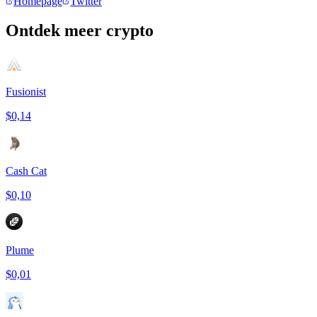
Homepage
Twitter
Ontdek meer crypto
Fusionist
$0,14
Cash Cat
$0,10
Plume
$0,01