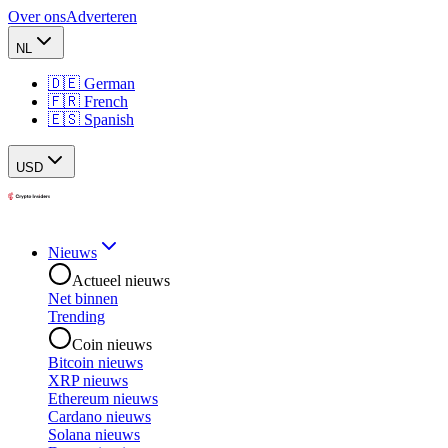
Over ons
Adverteren
NL
🇩🇪 German
🇫🇷 French
🇪🇸 Spanish
USD
Nieuws
Actueel nieuws
Net binnen
Trending
Coin nieuws
Bitcoin nieuws
XRP nieuws
Ethereum nieuws
Cardano nieuws
Solana nieuws