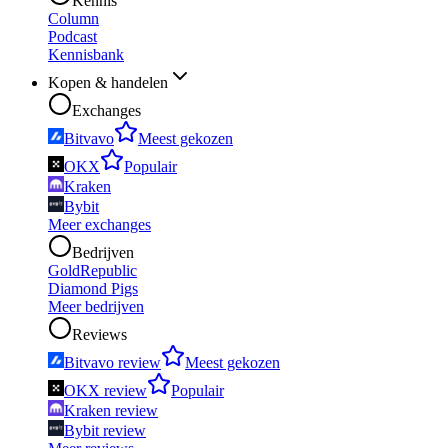
Kennis
Column
Podcast
Kennisbank
Kopen & handelen
Exchanges
Bitvavo
Meest gekozen
OKX
Populair
Kraken
Bybit
Meer exchanges
Bedrijven
GoldRepublic
Diamond Pigs
Meer bedrijven
Reviews
Bitvavo review
Meest gekozen
OKX review
Populair
Kraken review
Bybit review