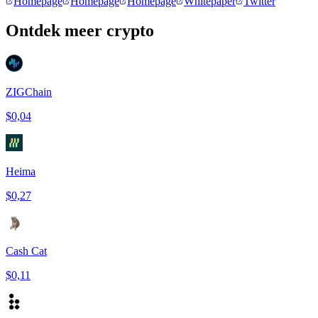
Homepage
Homepage
Homepage
Whitepaper
Twitter
Ontdek meer crypto
ZIGChain
$0,04
Heima
$0,27
Cash Cat
$0,11