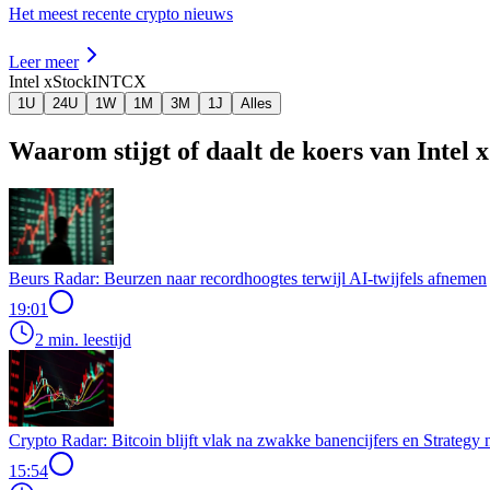
Het meest recente crypto nieuws
Leer meer
Intel xStock
INTCX
1U
24U
1W
1M
3M
1J
Alles
Waarom stijgt of daalt de koers van Intel
Beurs Radar: Beurzen naar recordhoogtes terwijl AI-twijfels afnemen
19:01
2 min. leestijd
Crypto Radar: Bitcoin blijft vlak na zwakke banencijfers en Strategy
15:54