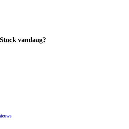
 xStock vandaag?
 nieuws