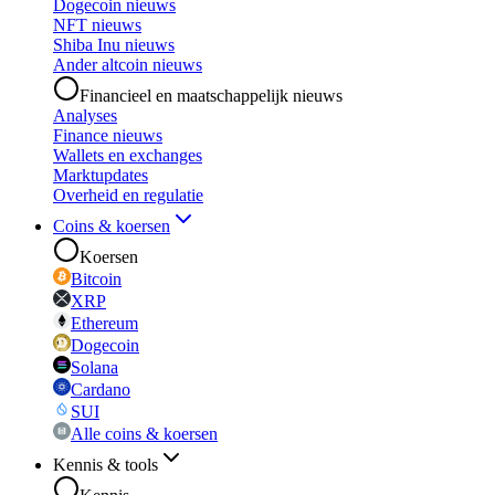
Dogecoin nieuws
NFT nieuws
Shiba Inu nieuws
Ander altcoin nieuws
Financieel en maatschappelijk nieuws
Analyses
Finance nieuws
Wallets en exchanges
Marktupdates
Overheid en regulatie
Coins & koersen
Koersen
Bitcoin
XRP
Ethereum
Dogecoin
Solana
Cardano
SUI
Alle coins & koersen
Kennis & tools