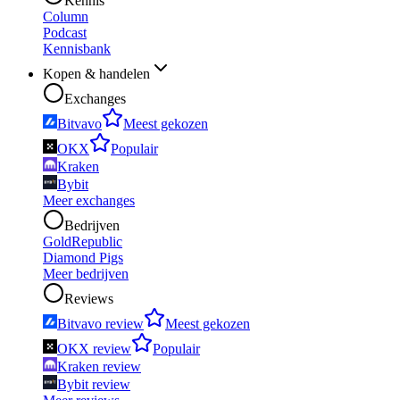
Kennis
Column
Podcast
Kennisbank
Kopen & handelen
Exchanges
Bitvavo
Meest gekozen
OKX
Populair
Kraken
Bybit
Meer exchanges
Bedrijven
GoldRepublic
Diamond Pigs
Meer bedrijven
Reviews
Bitvavo review
Meest gekozen
OKX review
Populair
Kraken review
Bybit review