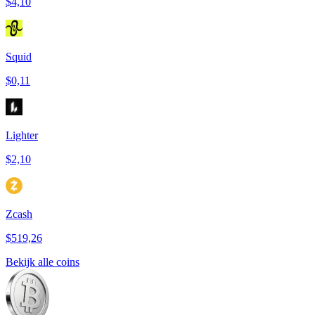
$4,10
Squid
$0,11
Lighter
$2,10
Zcash
$519,26
Bekijk alle coins