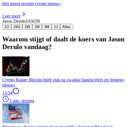
Het meest recente crypto nieuws
Leer meer
Jason Derulo
JASON
1U
24U
1W
1M
3M
1J
Alles
Waarom stijgt of daalt de koers van Jason
Derulo vandaag?
Crypto Radar: Bitcoin blijft vlak na zwakke banencijfers en Strategy
nieuws
15:54
3 min. leestijd
Bitcoin en altcoins stijgen door mogelijke deal over Straat van