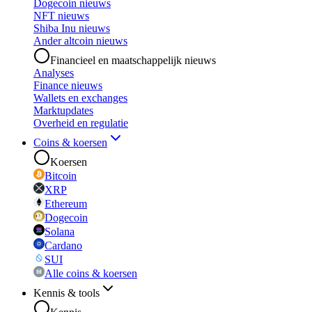
Dogecoin nieuws
NFT nieuws
Shiba Inu nieuws
Ander altcoin nieuws
Financieel en maatschappelijk nieuws
Analyses
Finance nieuws
Wallets en exchanges
Marktupdates
Overheid en regulatie
Coins & koersen
Koersen
Bitcoin
XRP
Ethereum
Dogecoin
Solana
Cardano
SUI
Alle coins & koersen
Kennis & tools