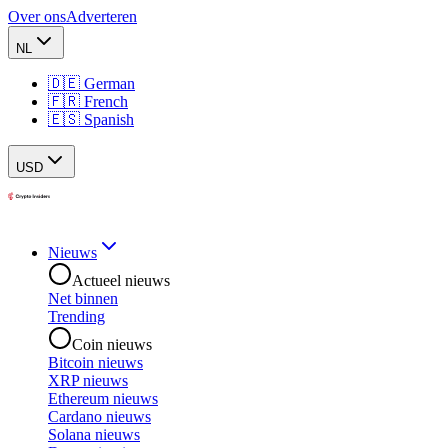
Over ons
Adverteren
NL
🇩🇪 German
🇫🇷 French
🇪🇸 Spanish
USD
Nieuws
Actueel nieuws
Net binnen
Trending
Coin nieuws
Bitcoin nieuws
XRP nieuws
Ethereum nieuws
Cardano nieuws
Solana nieuws