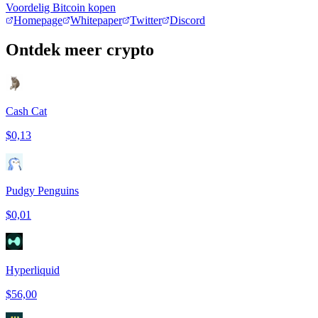
Voordelig Bitcoin kopen
Homepage
Whitepaper
Twitter
Discord
Ontdek meer crypto
Cash Cat
$0,13
Pudgy Penguins
$0,01
Hyperliquid
$56,00