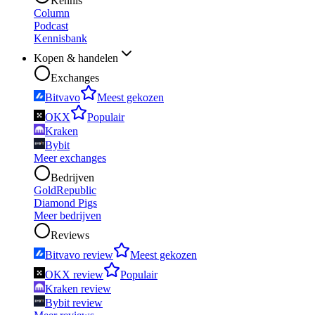
Kennis
Column
Podcast
Kennisbank
Kopen & handelen
Exchanges
Bitvavo
Meest gekozen
OKX
Populair
Kraken
Bybit
Meer exchanges
Bedrijven
GoldRepublic
Diamond Pigs
Meer bedrijven
Reviews
Bitvavo review
Meest gekozen
OKX review
Populair
Kraken review
Bybit review