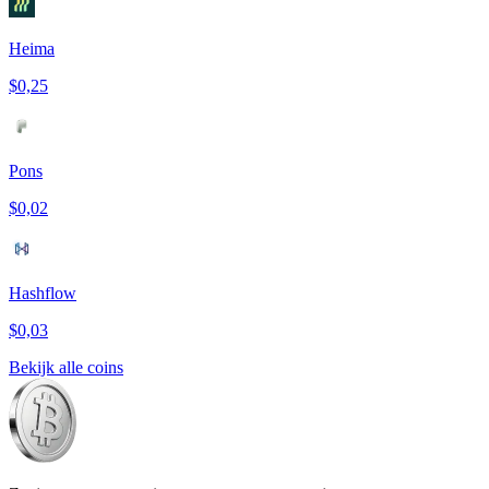
Heima
$0,25
Pons
$0,02
Hashflow
$0,03
Bekijk alle coins