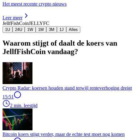
Het meest recente crypto nieuws
Leer meer
JellfFishCoin
JELLYFC
1U
24U
1W
1M
3M
1J
Alles
Waarom stijgt of daalt de koers van
JellfFishCoin vandaag?
Crypto Radar: koersen houden stand terwijl renteverhoging dreigt
15:51
2 min. leestijd
Bitcoin koers stijgt verder, maar de echte test moet nog komen