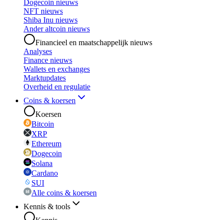
Dogecoin nieuws
NFT nieuws
Shiba Inu nieuws
Ander altcoin nieuws
Financieel en maatschappelijk nieuws
Analyses
Finance nieuws
Wallets en exchanges
Marktupdates
Overheid en regulatie
Coins & koersen
Koersen
Bitcoin
XRP
Ethereum
Dogecoin
Solana
Cardano
SUI
Alle coins & koersen
Kennis & tools