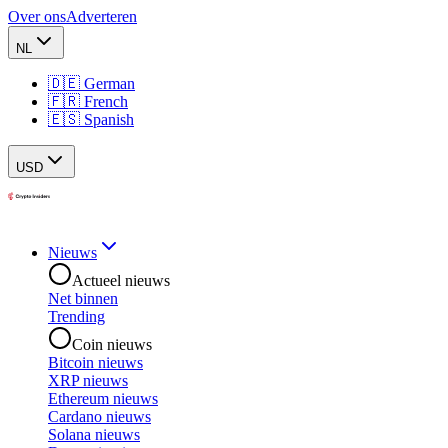
Over ons
Adverteren
NL
🇩🇪 German
🇫🇷 French
🇪🇸 Spanish
USD
Nieuws
Actueel nieuws
Net binnen
Trending
Coin nieuws
Bitcoin nieuws
XRP nieuws
Ethereum nieuws
Cardano nieuws
Solana nieuws