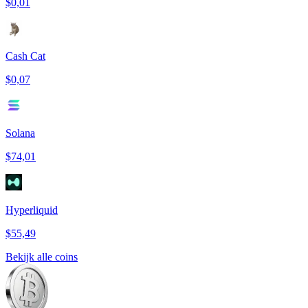
$0,01
Cash Cat
$0,07
Solana
$74,01
Hyperliquid
$55,49
Bekijk alle coins