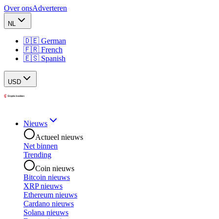
Over ons
Adverteren
NL
🇩🇪 German
🇫🇷 French
🇪🇸 Spanish
USD
Nieuws
Actueel nieuws
Net binnen
Trending
Coin nieuws
Bitcoin nieuws
XRP nieuws
Ethereum nieuws
Cardano nieuws
Solana nieuws