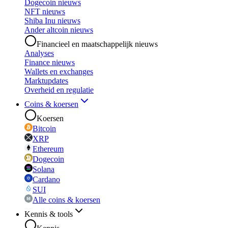
Dogecoin nieuws
NFT nieuws
Shiba Inu nieuws
Ander altcoin nieuws
Financieel en maatschappelijk nieuws
Analyses
Finance nieuws
Wallets en exchanges
Marktupdates
Overheid en regulatie
Coins & koersen
Koersen
Bitcoin
XRP
Ethereum
Dogecoin
Solana
Cardano
SUI
Alle coins & koersen
Kennis & tools