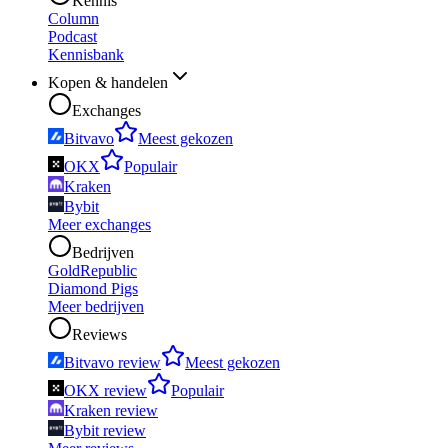
Kennis
Column
Podcast
Kennisbank
Kopen & handelen
Exchanges
Bitvavo
Meest gekozen
OKX
Populair
Kraken
Bybit
Meer exchanges
Bedrijven
GoldRepublic
Diamond Pigs
Meer bedrijven
Reviews
Bitvavo review
Meest gekozen
OKX review
Populair
Kraken review
Bybit review