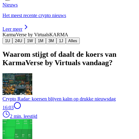
Nieuws
Het meest recente crypto nieuws
Leer meer
KarmaVerse by Virtuals
KARMA
1U
24U
1W
1M
3M
1J
Alles
Waarom stijgt of daalt de koers van
KarmaVerse by Virtuals vandaag?
Crypto Radar: koersen blijven kalm op drukke nieuwsdag
16:03
2 min. leestijd