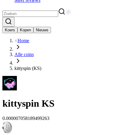
Meer reviews
Koers
Kopen
Nieuws
Home
Alle coins
kittyspin (KS)
kittyspin
KS
0.000007058189499263