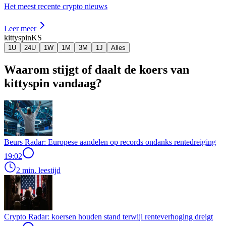
Het meest recente crypto nieuws
Leer meer
kittyspin
KS
1U
24U
1W
1M
3M
1J
Alles
Waarom stijgt of daalt de koers van
kittyspin vandaag?
Beurs Radar: Europese aandelen op records ondanks rentedreiging
19:02
2 min. leestijd
Crypto Radar: koersen houden stand terwijl renteverhoging dreigt