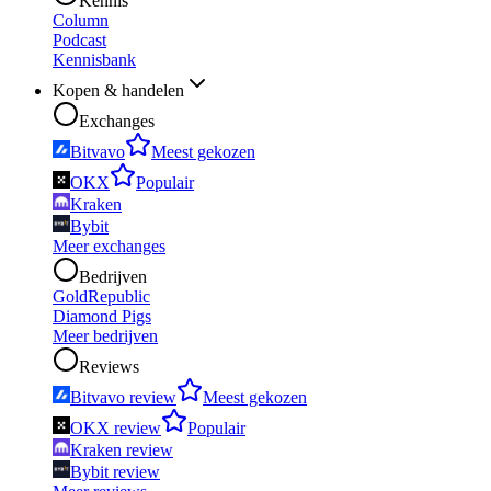
Kennis
Column
Podcast
Kennisbank
Kopen & handelen
Exchanges
Bitvavo
Meest gekozen
OKX
Populair
Kraken
Bybit
Meer exchanges
Bedrijven
GoldRepublic
Diamond Pigs
Meer bedrijven
Reviews
Bitvavo review
Meest gekozen
OKX review
Populair
Kraken review
Bybit review