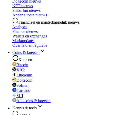
Dogecoin nieuws
NFT nieuws
Shiba Inu nieuws
Ander altcoin nieuws
Financieel en maatschappelijk nieuws
Analyses
Finance nieuws
Wallets en exchanges
Marktupdates
Overheid en regulatie
Coins & koersen
Koersen
Bitcoin
XRP
Ethereum
Dogecoin
Solana
Cardano
SUI
Alle coins & koersen
Kennis & tools