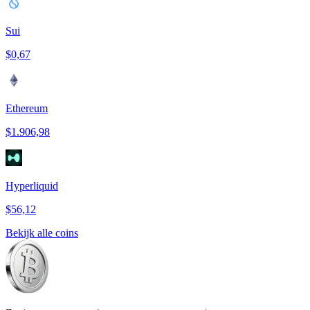
Sui
$0,67
Ethereum
$1.906,98
Hyperliquid
$56,12
Bekijk alle coins