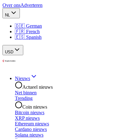
Over ons
Adverteren
NL
🇩🇪 German
🇫🇷 French
🇪🇸 Spanish
USD
Nieuws
Actueel nieuws
Net binnen
Trending
Coin nieuws
Bitcoin nieuws
XRP nieuws
Ethereum nieuws
Cardano nieuws
Solana nieuws