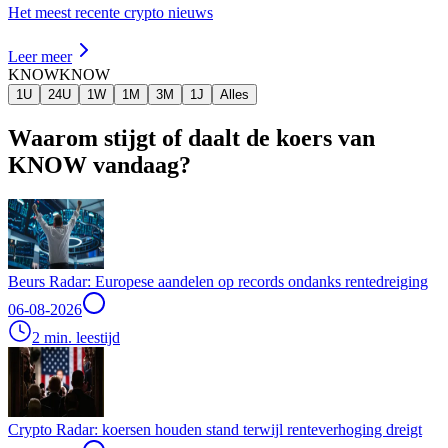
Het meest recente crypto nieuws
Leer meer
KNOW
KNOW
1U
24U
1W
1M
3M
1J
Alles
Waarom stijgt of daalt de koers van
KNOW vandaag?
Beurs Radar: Europese aandelen op records ondanks rentedreiging
06-08-2026
2 min. leestijd
Crypto Radar: koersen houden stand terwijl renteverhoging dreigt