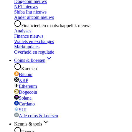
Dogecoin nieuws
NFT nieuws
Shiba Inu nieuws
Ander altcoin nieuws
Financieel en maatschappelijk nieuws
Analyses
Finance nieuws
Wallets en exchanges
Marktupdates
Overheid en regulatie
Coins & koersen
Koersen
Bitcoin
XRP
Ethereum
Dogecoin
Solana
Cardano
SUI
Alle coins & koersen
Kennis & tools