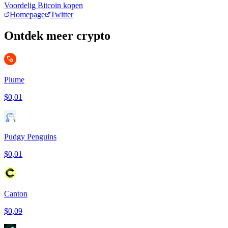
Voordelig Bitcoin kopen
Homepage
Twitter
Ontdek meer crypto
Plume
$0,01
Pudgy Penguins
$0,01
Canton
$0,09