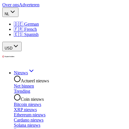
Over ons
Adverteren
NL
🇩🇪 German
🇫🇷 French
🇪🇸 Spanish
USD
Nieuws
Actueel nieuws
Net binnen
Trending
Coin nieuws
Bitcoin nieuws
XRP nieuws
Ethereum nieuws
Cardano nieuws
Solana nieuws