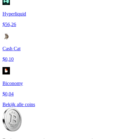
Hyperliquid
$56,26
Cash Cat
$0,10
Biconomy
$0,04
Bekijk alle coins