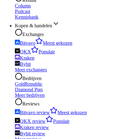
Kennis
Column
Podcast
Kennisbank
Kopen & handelen
Exchanges
Bitvavo
Meest gekozen
OKX
Populair
Kraken
Bybit
Meer exchanges
Bedrijven
GoldRepublic
Diamond Pigs
Meer bedrijven
Reviews
Bitvavo review
Meest gekozen
OKX review
Populair
Kraken review
Bybit review