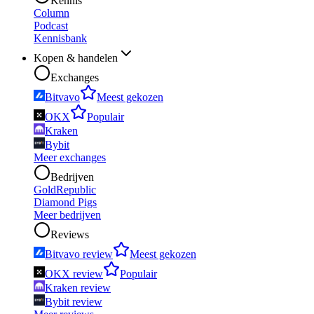
Kennis
Column
Podcast
Kennisbank
Kopen & handelen
Exchanges
Bitvavo
Meest gekozen
OKX
Populair
Kraken
Bybit
Meer exchanges
Bedrijven
GoldRepublic
Diamond Pigs
Meer bedrijven
Reviews
Bitvavo review
Meest gekozen
OKX review
Populair
Kraken review
Bybit review