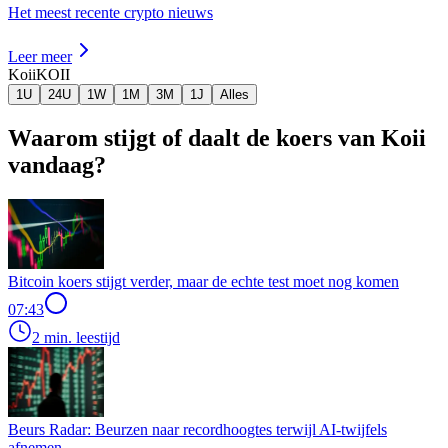
Het meest recente crypto nieuws
Leer meer
Koii
KOII
1U
24U
1W
1M
3M
1J
Alles
Waarom stijgt of daalt de koers van Koii
vandaag?
Bitcoin koers stijgt verder, maar de echte test moet nog komen
07:43
2 min. leestijd
Beurs Radar: Beurzen naar recordhoogtes terwijl AI-twijfels
afnemen