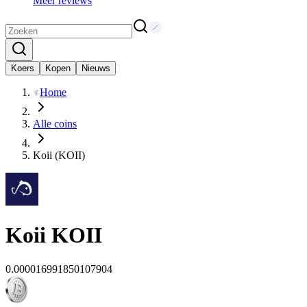
Meer reviews
Koers
Kopen
Nieuws
Home
Alle coins
Koii (KOII)
Koii
KOII
0.000016991850107904