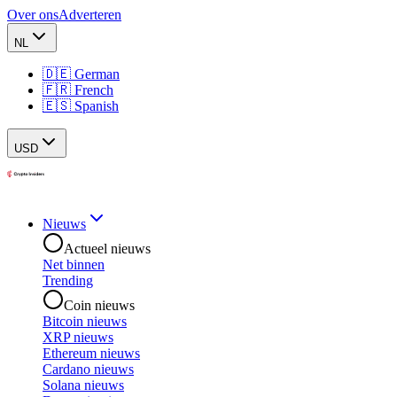
Over ons
Adverteren
NL
🇩🇪 German
🇫🇷 French
🇪🇸 Spanish
USD
Nieuws
Actueel nieuws
Net binnen
Trending
Coin nieuws
Bitcoin nieuws
XRP nieuws
Ethereum nieuws
Cardano nieuws
Solana nieuws