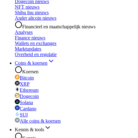
Dogecoin nieuws
NFT nieuws
Shiba Inu nieuws
Ander altcoin nieuws
Financieel en maatschappelijk nieuws
Analyses
Finance nieuws
Wallets en exchanges
Marktupdates
Overheid en regulatie
Coins & koersen
Koersen
Bitcoin
XRP
Ethereum
Dogecoin
Solana
Cardano
SUI
Alle coins & koersen
Kennis & tools