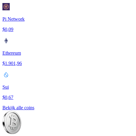
Pi Network
$0,09
Ethereum
$1.901,96
Sui
$0,67
Bekijk alle coins