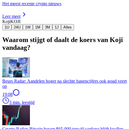
Het meest recente crypto nieuws
Leer meer
Koji
KOJI
1U
24U
1W
1M
3M
1J
Alles
Waarom stijgt of daalt de koers van Koji
vandaag?
Beurs Radar: Aandelen hoger na slechte banencijfers ook goud veert
op
19:08
3 min. leestijd
Crypto Radar: Bitcoin boven $65.000 terwijl cardano blijft knallen