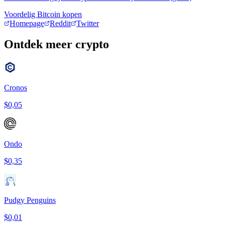
Voordelig Bitcoin kopen
Homepage
Reddit
Twitter
Ontdek meer crypto
Cronos
$0,05
Ondo
$0,35
Pudgy Penguins
$0,01