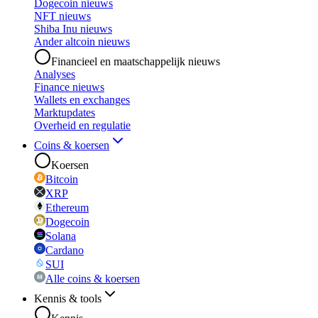
Dogecoin nieuws
NFT nieuws
Shiba Inu nieuws
Ander altcoin nieuws
Financieel en maatschappelijk nieuws
Analyses
Finance nieuws
Wallets en exchanges
Marktupdates
Overheid en regulatie
Coins & koersen
Koersen
Bitcoin
XRP
Ethereum
Dogecoin
Solana
Cardano
SUI
Alle coins & koersen
Kennis & tools