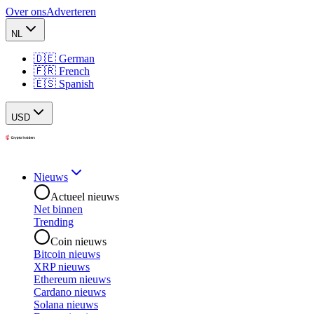
Over ons
Adverteren
NL
🇩🇪 German
🇫🇷 French
🇪🇸 Spanish
USD
Nieuws
Actueel nieuws
Net binnen
Trending
Coin nieuws
Bitcoin nieuws
XRP nieuws
Ethereum nieuws
Cardano nieuws
Solana nieuws