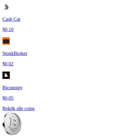
Cash Cat
$0,10
StonkBroker
$0,02
Biconomy
$0,05
Bekijk alle coins