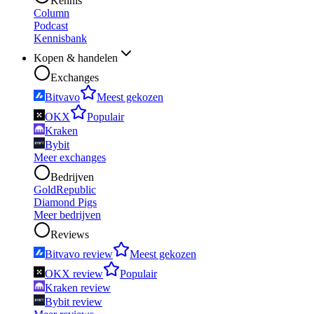
Kennis
Column
Podcast
Kennisbank
Kopen & handelen
Exchanges
Bitvavo
Meest gekozen
OKX
Populair
Kraken
Bybit
Meer exchanges
Bedrijven
GoldRepublic
Diamond Pigs
Meer bedrijven
Reviews
Bitvavo review
Meest gekozen
OKX review
Populair
Kraken review
Bybit review