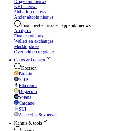
Dogecoin nieuws
NFT nieuws
Shiba Inu nieuws
Ander altcoin nieuws
Financieel en maatschappelijk nieuws
Analyses
Finance nieuws
Wallets en exchanges
Marktupdates
Overheid en regulatie
Coins & koersen
Koersen
Bitcoin
XRP
Ethereum
Dogecoin
Solana
Cardano
SUI
Alle coins & koersen
Kennis & tools