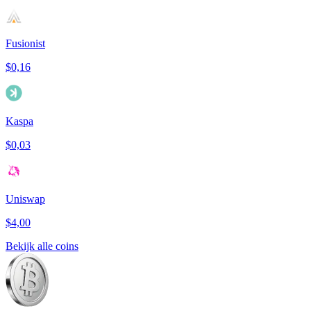
Fusionist
$0,16
Kaspa
$0,03
Uniswap
$4,00
Bekijk alle coins