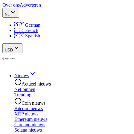
Over ons
Adverteren
NL
🇩🇪 German
🇫🇷 French
🇪🇸 Spanish
USD
Nieuws
Actueel nieuws
Net binnen
Trending
Coin nieuws
Bitcoin nieuws
XRP nieuws
Ethereum nieuws
Cardano nieuws
Solana nieuws