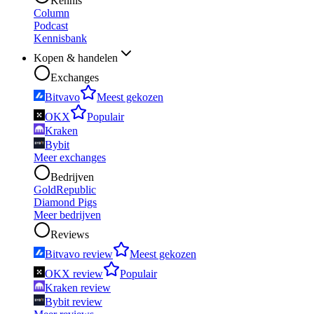
Kennis
Column
Podcast
Kennisbank
Kopen & handelen
Exchanges
Bitvavo
Meest gekozen
OKX
Populair
Kraken
Bybit
Meer exchanges
Bedrijven
GoldRepublic
Diamond Pigs
Meer bedrijven
Reviews
Bitvavo review
Meest gekozen
OKX review
Populair
Kraken review
Bybit review