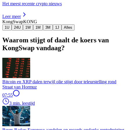
Het meest recente crypto nieuws
Leer meer
KongSwap
KONG
1U
24U
1W
1M
3M
1J
Alles
Waarom stijgt of daalt de koers van
KongSwap vandaag?
Bitcoin en XRP dalen terwijl olie stijgt door teleurstelling rond
Straat van Hormuz
07:55
3 min. leestijd
Beurs Radar: Europese aandelen op records ondanks rentedreiging