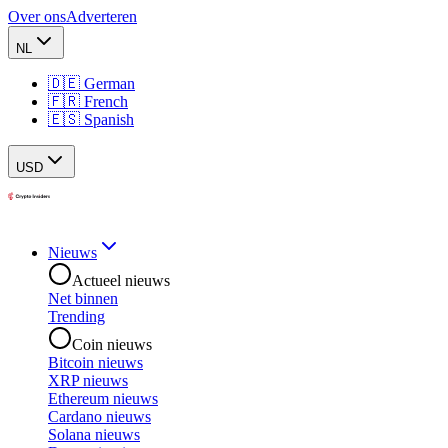
Over ons
Adverteren
NL
🇩🇪 German
🇫🇷 French
🇪🇸 Spanish
USD
Nieuws
Actueel nieuws
Net binnen
Trending
Coin nieuws
Bitcoin nieuws
XRP nieuws
Ethereum nieuws
Cardano nieuws
Solana nieuws