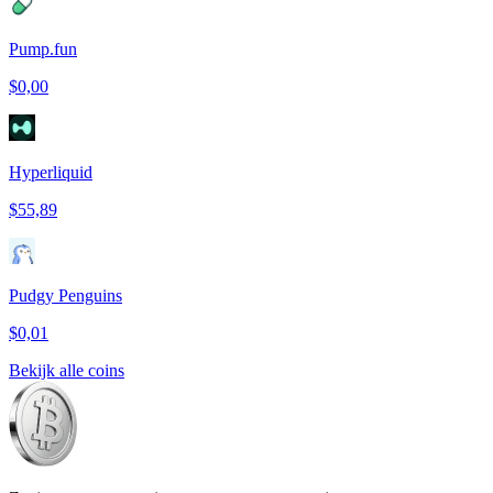
Pump.fun
$0,00
Hyperliquid
$55,89
Pudgy Penguins
$0,01
Bekijk alle coins