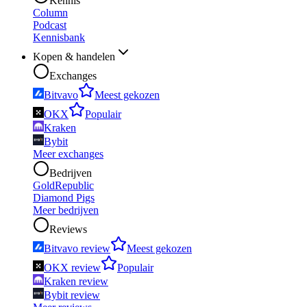
Kennis
Column
Podcast
Kennisbank
Kopen & handelen
Exchanges
Bitvavo
Meest gekozen
OKX
Populair
Kraken
Bybit
Meer exchanges
Bedrijven
GoldRepublic
Diamond Pigs
Meer bedrijven
Reviews
Bitvavo review
Meest gekozen
OKX review
Populair
Kraken review
Bybit review