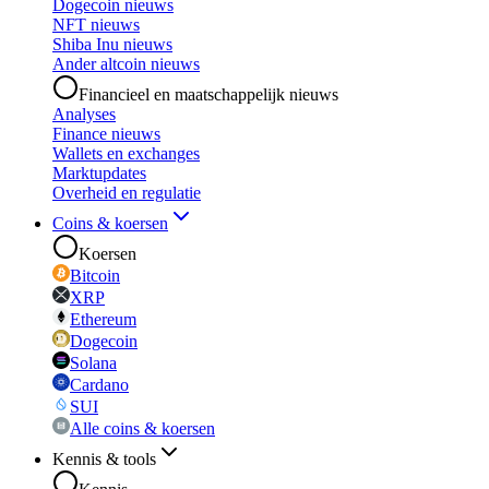
Dogecoin nieuws
NFT nieuws
Shiba Inu nieuws
Ander altcoin nieuws
Financieel en maatschappelijk nieuws
Analyses
Finance nieuws
Wallets en exchanges
Marktupdates
Overheid en regulatie
Coins & koersen
Koersen
Bitcoin
XRP
Ethereum
Dogecoin
Solana
Cardano
SUI
Alle coins & koersen
Kennis & tools