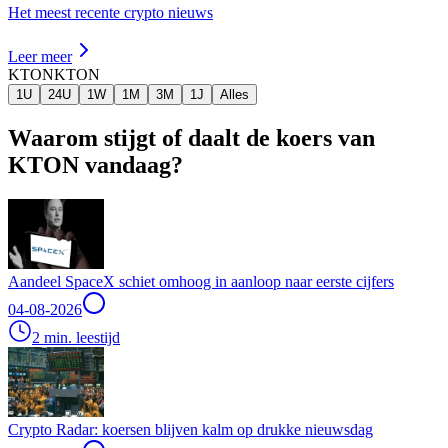
Het meest recente crypto nieuws
Leer meer
KTON
KTON
1U
24U
1W
1M
3M
1J
Alles
Waarom stijgt of daalt de koers van
KTON vandaag?
Aandeel SpaceX schiet omhoog in aanloop naar eerste cijfers
04-08-2026
2 min. leestijd
Crypto Radar: koersen blijven kalm op drukke nieuwsdag