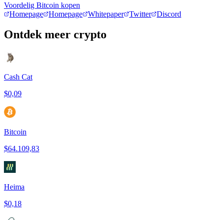
Voordelig Bitcoin kopen
Homepage
Homepage
Whitepaper
Twitter
Discord
Ontdek meer crypto
Cash Cat
$0,09
Bitcoin
$64.109,83
Heima
$0,18