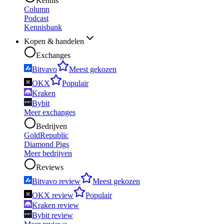
Kennis
Column
Podcast
Kennisbank
Kopen & handelen
Exchanges
Bitvavo
Meest gekozen
OKX
Populair
Kraken
Bybit
Meer exchanges
Bedrijven
GoldRepublic
Diamond Pigs
Meer bedrijven
Reviews
Bitvavo review
Meest gekozen
OKX review
Populair
Kraken review
Bybit review