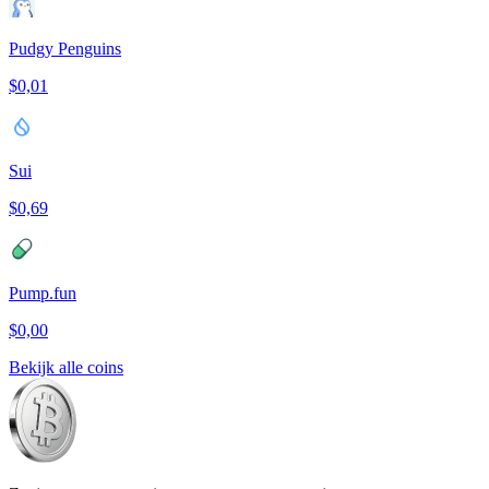
Pudgy Penguins
$0,01
Sui
$0,69
Pump.fun
$0,00
Bekijk alle coins