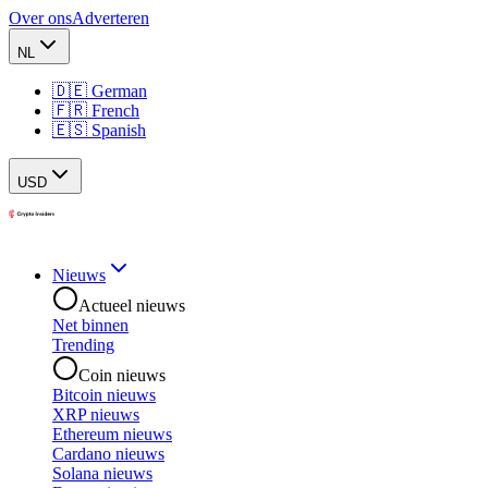
Over ons
Adverteren
NL
🇩🇪 German
🇫🇷 French
🇪🇸 Spanish
USD
Nieuws
Actueel nieuws
Net binnen
Trending
Coin nieuws
Bitcoin nieuws
XRP nieuws
Ethereum nieuws
Cardano nieuws
Solana nieuws