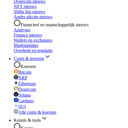
Dogecoin nieuws
NFT nieuws
Shiba Inu nieuws
Ander altcoin nieuws
Financieel en maatschappelijk nieuws
Analyses
Finance nieuws
Wallets en exchanges
Marktupdates
Overheid en regulatie
Coins & koersen
Koersen
Bitcoin
XRP
Ethereum
Dogecoin
Solana
Cardano
SUI
Alle coins & koersen
Kennis & tools