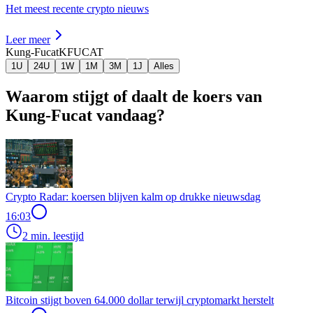
Het meest recente crypto nieuws
Leer meer
Kung-Fucat
KFUCAT
1U
24U
1W
1M
3M
1J
Alles
Waarom stijgt of daalt de koers van
Kung-Fucat vandaag?
Crypto Radar: koersen blijven kalm op drukke nieuwsdag
16:03
2 min. leestijd
Bitcoin stijgt boven 64.000 dollar terwijl cryptomarkt herstelt