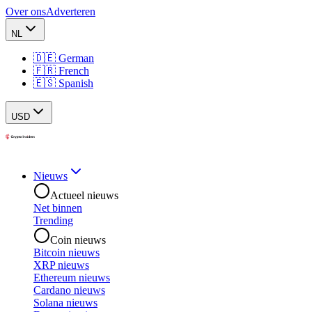
Over ons
Adverteren
NL
🇩🇪 German
🇫🇷 French
🇪🇸 Spanish
USD
Nieuws
Actueel nieuws
Net binnen
Trending
Coin nieuws
Bitcoin nieuws
XRP nieuws
Ethereum nieuws
Cardano nieuws
Solana nieuws