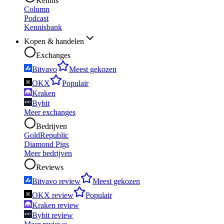
Kennis
Column
Podcast
Kennisbank
Kopen & handelen
Exchanges
Bitvavo
Meest gekozen
OKX
Populair
Kraken
Bybit
Meer exchanges
Bedrijven
GoldRepublic
Diamond Pigs
Meer bedrijven
Reviews
Bitvavo review
Meest gekozen
OKX review
Populair
Kraken review
Bybit review