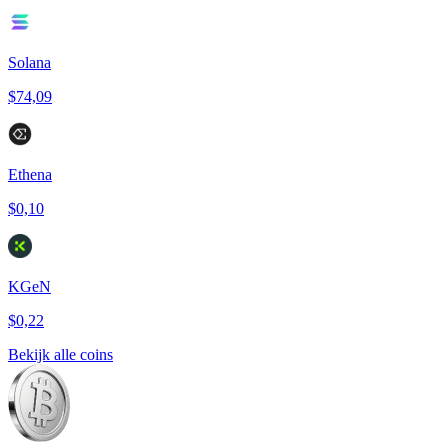
Solana
$74,09
Ethena
$0,10
KGeN
$0,22
Bekijk alle coins