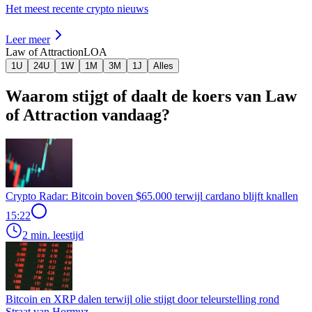
Het meest recente crypto nieuws
Leer meer
Law of Attraction
LOA
1U
24U
1W
1M
3M
1J
Alles
Waarom stijgt of daalt de koers van Law
of Attraction vandaag?
Crypto Radar: Bitcoin boven $65.000 terwijl cardano blijft knallen
15:22
2 min. leestijd
Bitcoin en XRP dalen terwijl olie stijgt door teleurstelling rond
Straat van Hormuz