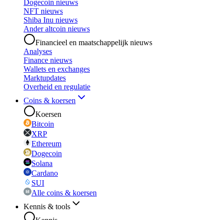
Dogecoin nieuws
NFT nieuws
Shiba Inu nieuws
Ander altcoin nieuws
Financieel en maatschappelijk nieuws
Analyses
Finance nieuws
Wallets en exchanges
Marktupdates
Overheid en regulatie
Coins & koersen
Koersen
Bitcoin
XRP
Ethereum
Dogecoin
Solana
Cardano
SUI
Alle coins & koersen
Kennis & tools