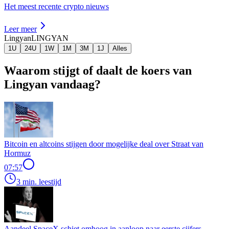
Het meest recente crypto nieuws
Leer meer
Lingyan
LINGYAN
1U
24U
1W
1M
3M
1J
Alles
Waarom stijgt of daalt de koers van
Lingyan vandaag?
Bitcoin en altcoins stijgen door mogelijke deal over Straat van
Hormuz
07:57
3 min. leestijd
Aandeel SpaceX schiet omhoog in aanloop naar eerste cijfers