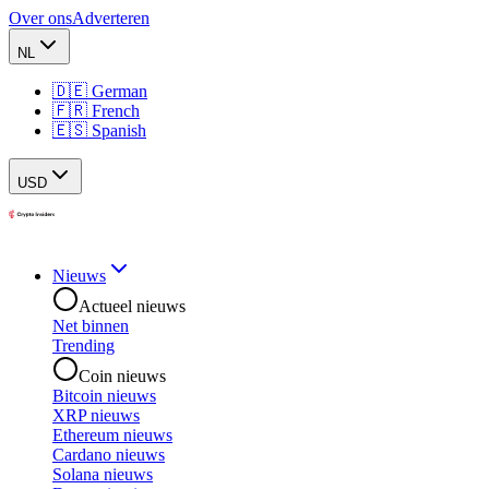
Over ons
Adverteren
NL
🇩🇪 German
🇫🇷 French
🇪🇸 Spanish
USD
Nieuws
Actueel nieuws
Net binnen
Trending
Coin nieuws
Bitcoin nieuws
XRP nieuws
Ethereum nieuws
Cardano nieuws
Solana nieuws