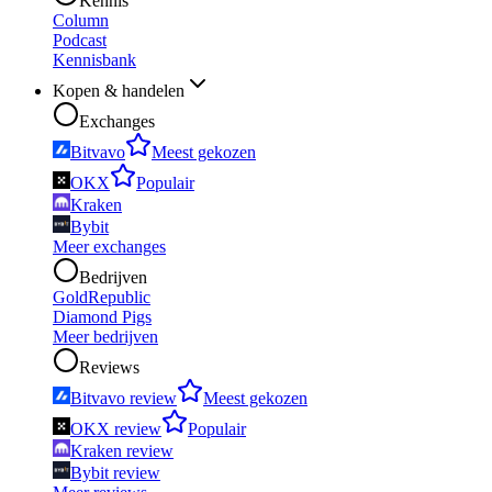
Kennis
Column
Podcast
Kennisbank
Kopen & handelen
Exchanges
Bitvavo
Meest gekozen
OKX
Populair
Kraken
Bybit
Meer exchanges
Bedrijven
GoldRepublic
Diamond Pigs
Meer bedrijven
Reviews
Bitvavo review
Meest gekozen
OKX review
Populair
Kraken review
Bybit review