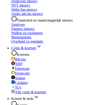
Dogecoin nieuws
NFT nieuws
Shiba Inu nieuws
Ander altcoin nieuws
Financieel en maatschappelijk nieuws
Analyses
Finance nieuws
Wallets en exchanges
Marktupdates
Overheid en regulatie
Coins & koersen
Koersen
Bitcoin
XRP
Ethereum
Dogecoin
Solana
Cardano
SUI
Alle coins & koersen
Kennis & tools