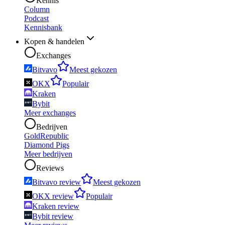
Kennis
Column
Podcast
Kennisbank
Kopen & handelen
Exchanges
Bitvavo
Meest gekozen
OKX
Populair
Kraken
Bybit
Meer exchanges
Bedrijven
GoldRepublic
Diamond Pigs
Meer bedrijven
Reviews
Bitvavo review
Meest gekozen
OKX review
Populair
Kraken review
Bybit review