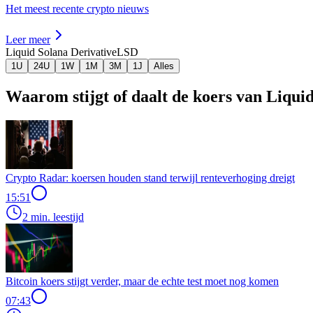
Het meest recente crypto nieuws
Leer meer
Liquid Solana Derivative
LSD
1U
24U
1W
1M
3M
1J
Alles
Waarom stijgt of daalt de koers van Liqui
Crypto Radar: koersen houden stand terwijl renteverhoging dreigt
15:51
2 min. leestijd
Bitcoin koers stijgt verder, maar de echte test moet nog komen
07:43