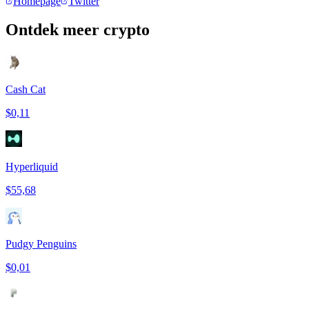
Homepage
Twitter
Ontdek meer crypto
Cash Cat
$0,11
Hyperliquid
$55,68
Pudgy Penguins
$0,01