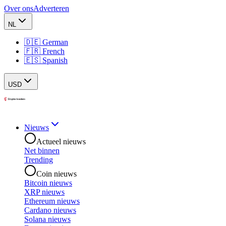
Over ons
Adverteren
NL
🇩🇪 German
🇫🇷 French
🇪🇸 Spanish
USD
Nieuws
Actueel nieuws
Net binnen
Trending
Coin nieuws
Bitcoin nieuws
XRP nieuws
Ethereum nieuws
Cardano nieuws
Solana nieuws