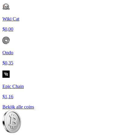
Wiki Cat
$0,00
Ondo
$0,35
Epic Chain
$1,16
Bekijk alle coins