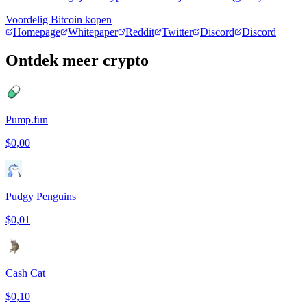
Voordelig Bitcoin kopen
Homepage
Whitepaper
Reddit
Twitter
Discord
Discord
Ontdek meer crypto
Pump.fun
$0,00
Pudgy Penguins
$0,01
Cash Cat
$0,10