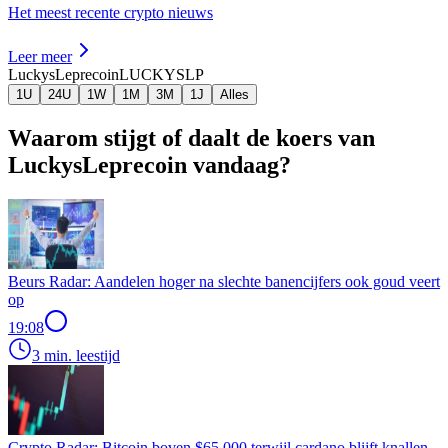
Het meest recente crypto nieuws
Leer meer
LuckysLeprecoin
LUCKYSLP
1U
24U
1W
1M
3M
1J
Alles
Waarom stijgt of daalt de koers van
LuckysLeprecoin vandaag?
Beurs Radar: Aandelen hoger na slechte banencijfers ook goud veert
op
19:08
3 min. leestijd
Crypto Radar: Bitcoin boven $65.000 terwijl cardano blijft knallen