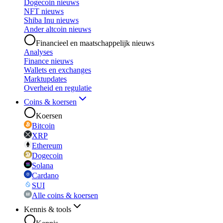
Dogecoin nieuws
NFT nieuws
Shiba Inu nieuws
Ander altcoin nieuws
Financieel en maatschappelijk nieuws
Analyses
Finance nieuws
Wallets en exchanges
Marktupdates
Overheid en regulatie
Coins & koersen
Koersen
Bitcoin
XRP
Ethereum
Dogecoin
Solana
Cardano
SUI
Alle coins & koersen
Kennis & tools