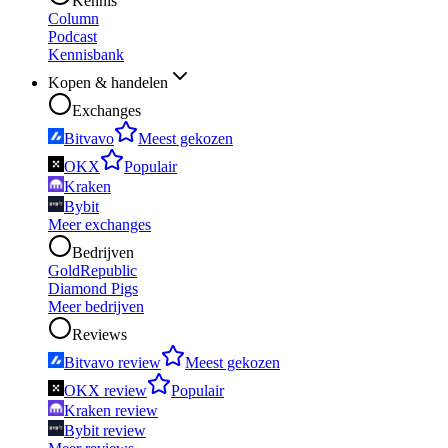
Kennis
Column
Podcast
Kennisbank
Kopen & handelen
Exchanges
Bitvavo
Meest gekozen
OKX
Populair
Kraken
Bybit
Meer exchanges
Bedrijven
GoldRepublic
Diamond Pigs
Meer bedrijven
Reviews
Bitvavo review
Meest gekozen
OKX review
Populair
Kraken review
Bybit review