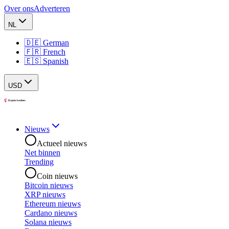
Over ons
Adverteren
NL
🇩🇪 German
🇫🇷 French
🇪🇸 Spanish
USD
Nieuws
Actueel nieuws
Net binnen
Trending
Coin nieuws
Bitcoin nieuws
XRP nieuws
Ethereum nieuws
Cardano nieuws
Solana nieuws