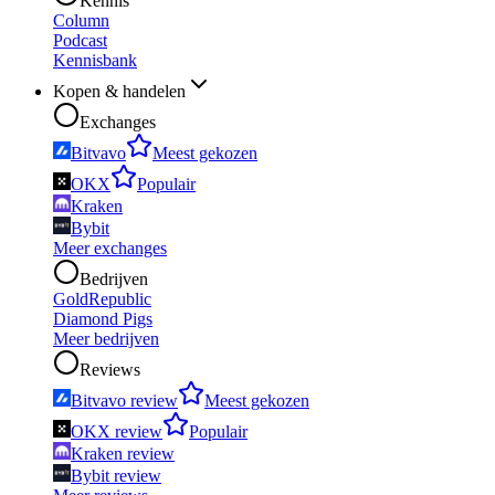
Kennis
Column
Podcast
Kennisbank
Kopen & handelen
Exchanges
Bitvavo
Meest gekozen
OKX
Populair
Kraken
Bybit
Meer exchanges
Bedrijven
GoldRepublic
Diamond Pigs
Meer bedrijven
Reviews
Bitvavo review
Meest gekozen
OKX review
Populair
Kraken review
Bybit review