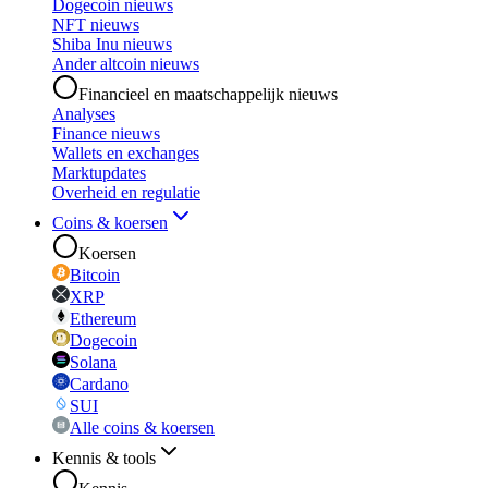
Dogecoin nieuws
NFT nieuws
Shiba Inu nieuws
Ander altcoin nieuws
Financieel en maatschappelijk nieuws
Analyses
Finance nieuws
Wallets en exchanges
Marktupdates
Overheid en regulatie
Coins & koersen
Koersen
Bitcoin
XRP
Ethereum
Dogecoin
Solana
Cardano
SUI
Alle coins & koersen
Kennis & tools