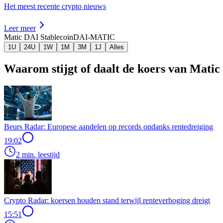
Het meest recente crypto nieuws
Leer meer
Matic DAI Stablecoin
DAI-MATIC
1U
24U
1W
1M
3M
1J
Alles
Waarom stijgt of daalt de koers van Mati
Beurs Radar: Europese aandelen op records ondanks rentedreiging
19:02
2 min. leestijd
Crypto Radar: koersen houden stand terwijl renteverhoging dreigt
15:51