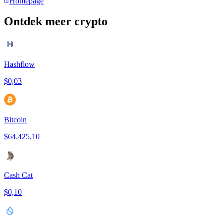
Homepage
Ontdek meer crypto
Hashflow
$0,03
Bitcoin
$64.425,10
Cash Cat
$0,10