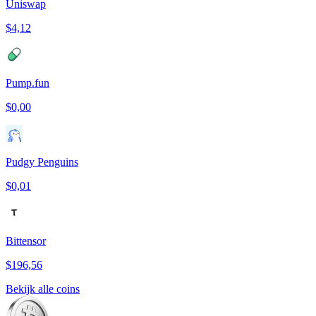
Uniswap
$4,12
Pump.fun
$0,00
Pudgy Penguins
$0,01
Bittensor
$196,56
Bekijk alle coins