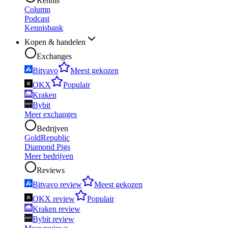
Kennis
Column
Podcast
Kennisbank
Kopen & handelen
Exchanges
Bitvavo
Meest gekozen
OKX
Populair
Kraken
Bybit
Meer exchanges
Bedrijven
GoldRepublic
Diamond Pigs
Meer bedrijven
Reviews
Bitvavo review
Meest gekozen
OKX review
Populair
Kraken review
Bybit review