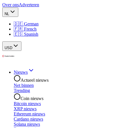
Over ons
Adverteren
NL
🇩🇪 German
🇫🇷 French
🇪🇸 Spanish
USD
Nieuws
Actueel nieuws
Net binnen
Trending
Coin nieuws
Bitcoin nieuws
XRP nieuws
Ethereum nieuws
Cardano nieuws
Solana nieuws