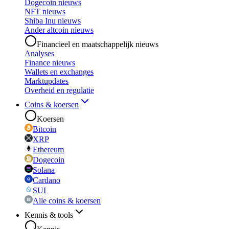
Dogecoin nieuws
NFT nieuws
Shiba Inu nieuws
Ander altcoin nieuws
Financieel en maatschappelijk nieuws
Analyses
Finance nieuws
Wallets en exchanges
Marktupdates
Overheid en regulatie
Coins & koersen
Koersen
Bitcoin
XRP
Ethereum
Dogecoin
Solana
Cardano
SUI
Alle coins & koersen
Kennis & tools