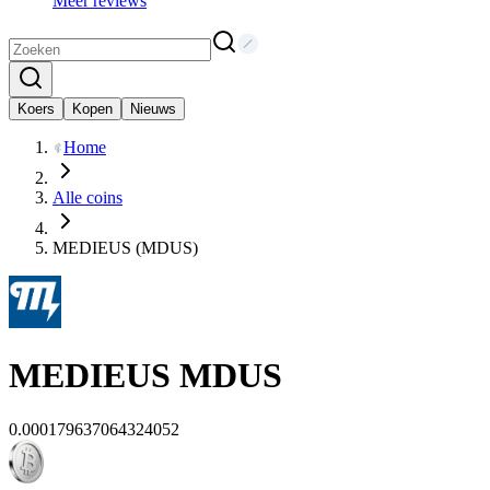
Meer reviews
Koers
Kopen
Nieuws
Home
Alle coins
MEDIEUS (MDUS)
MEDIEUS
MDUS
0.000179637064324052