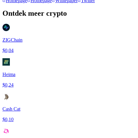
Homepage
Homepage
Whitepaper
Twitter
Ontdek meer crypto
ZIGChain
$0,04
Heima
$0,24
Cash Cat
$0,10