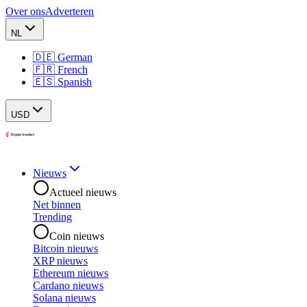
Over ons
Adverteren
NL
🇩🇪 German
🇫🇷 French
🇪🇸 Spanish
USD
Nieuws
Actueel nieuws
Net binnen
Trending
Coin nieuws
Bitcoin nieuws
XRP nieuws
Ethereum nieuws
Cardano nieuws
Solana nieuws