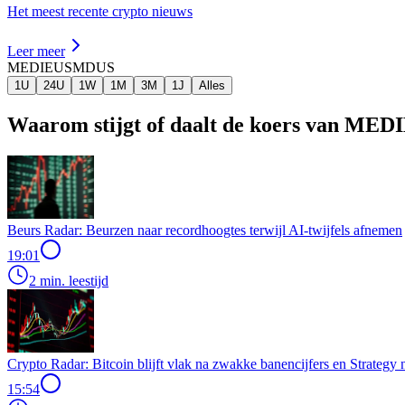
Het meest recente crypto nieuws
Leer meer
MEDIEUS
MDUS
1U
24U
1W
1M
3M
1J
Alles
Waarom stijgt of daalt de koers van ME
Beurs Radar: Beurzen naar recordhoogtes terwijl AI-twijfels afnemen
19:01
2 min. leestijd
Crypto Radar: Bitcoin blijft vlak na zwakke banencijfers en Strategy
15:54