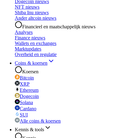
Dogecoin nieuws
NFT nieuws
Shiba Inu nieuws
Ander altcoin nieuws
Financieel en maatschappelijk nieuws
Analyses
Finance nieuws
Wallets en exchanges
Marktupdates
Overheid en regulatie
Coins & koersen
Koersen
Bitcoin
XRP
Ethereum
Dogecoin
Solana
Cardano
SUI
Alle coins & koersen
Kennis & tools