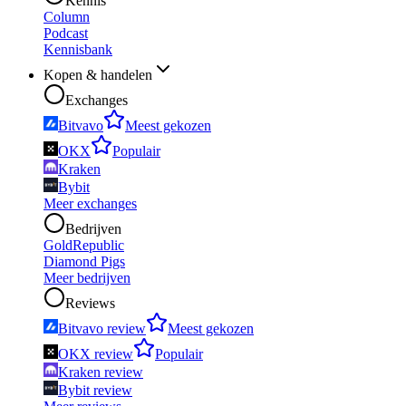
Kennis
Column
Podcast
Kennisbank
Kopen & handelen
Exchanges
Bitvavo
Meest gekozen
OKX
Populair
Kraken
Bybit
Meer exchanges
Bedrijven
GoldRepublic
Diamond Pigs
Meer bedrijven
Reviews
Bitvavo review
Meest gekozen
OKX review
Populair
Kraken review
Bybit review