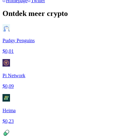
Homepage
Twitter
Ontdek meer crypto
Pudgy Penguins
$0,01
Pi Network
$0,09
Heima
$0,23