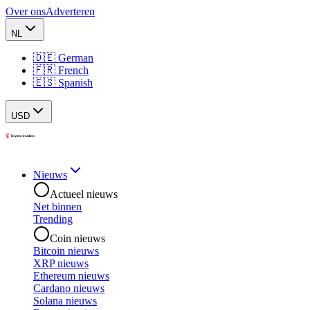
Over ons
Adverteren
NL
🇩🇪 German
🇫🇷 French
🇪🇸 Spanish
USD
Nieuws
Actueel nieuws
Net binnen
Trending
Coin nieuws
Bitcoin nieuws
XRP nieuws
Ethereum nieuws
Cardano nieuws
Solana nieuws