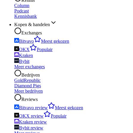
Kennis
Column
Podcast
Kennisbank
Kopen & handelen
Exchanges
Bitvavo
Meest gekozen
OKX
Populair
Kraken
Bybit
Meer exchanges
Bedrijven
GoldRepublic
Diamond Pigs
Meer bedrijven
Reviews
Bitvavo review
Meest gekozen
OKX review
Populair
Kraken review
Bybit review