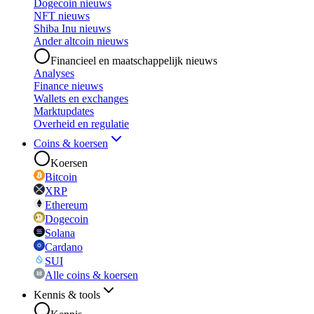
Dogecoin nieuws
NFT nieuws
Shiba Inu nieuws
Ander altcoin nieuws
Financieel en maatschappelijk nieuws
Analyses
Finance nieuws
Wallets en exchanges
Marktupdates
Overheid en regulatie
Coins & koersen
Koersen
Bitcoin
XRP
Ethereum
Dogecoin
Solana
Cardano
SUI
Alle coins & koersen
Kennis & tools