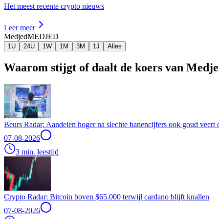
Het meest recente crypto nieuws
Leer meer
Medjed
MEDJED
1U
24U
1W
1M
3M
1J
Alles
Waarom stijgt of daalt de koers van Medj
Beurs Radar: Aandelen hoger na slechte banencijfers ook goud veert 
07-08-2026
3 min. leestijd
Crypto Radar: Bitcoin boven $65.000 terwijl cardano blijft knallen
07-08-2026