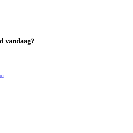
ed vandaag?
op