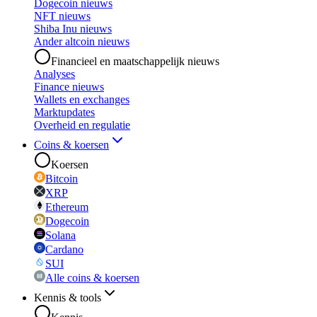
Dogecoin nieuws
NFT nieuws
Shiba Inu nieuws
Ander altcoin nieuws
Financieel en maatschappelijk nieuws
Analyses
Finance nieuws
Wallets en exchanges
Marktupdates
Overheid en regulatie
Coins & koersen
Koersen
Bitcoin
XRP
Ethereum
Dogecoin
Solana
Cardano
SUI
Alle coins & koersen
Kennis & tools