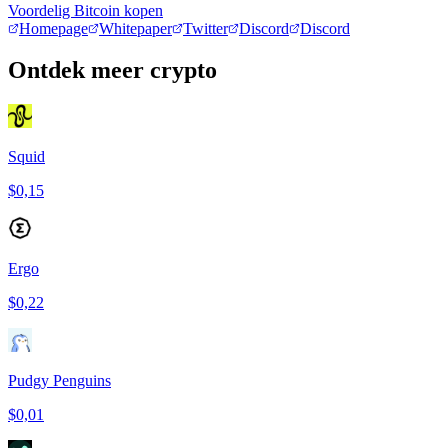
Voordelig Bitcoin kopen
Homepage
Whitepaper
Twitter
Discord
Discord
Ontdek meer crypto
Squid
$0,15
Ergo
$0,22
Pudgy Penguins
$0,01