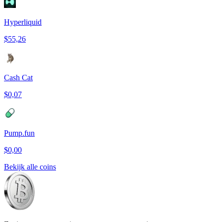
Hyperliquid
$55,26
Cash Cat
$0,07
Pump.fun
$0,00
Bekijk alle coins