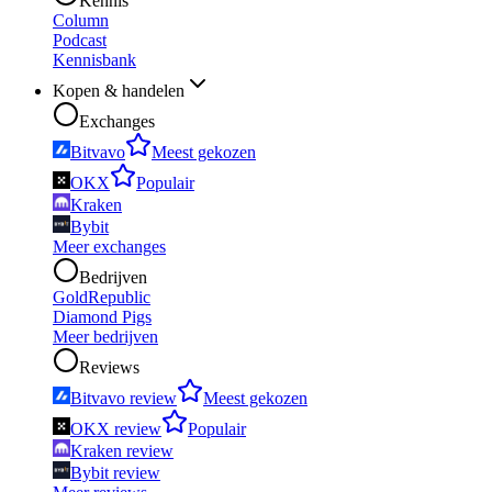
Kennis
Column
Podcast
Kennisbank
Kopen & handelen
Exchanges
Bitvavo
Meest gekozen
OKX
Populair
Kraken
Bybit
Meer exchanges
Bedrijven
GoldRepublic
Diamond Pigs
Meer bedrijven
Reviews
Bitvavo review
Meest gekozen
OKX review
Populair
Kraken review
Bybit review