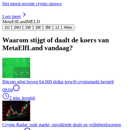
Het meest recente crypto nieuws
Leer meer
MetaElfLand
MELD
1U
24U
1W
1M
3M
1J
Alles
Waarom stijgt of daalt de koers van
MetaElfLand vandaag?
Bitcoin stijgt boven 64.000 dollar terwijl cryptomarkt herstelt
08:04
2 min. leestijd
Crypto Radar: rode markt, opvallende deals en veiligheidszorgen