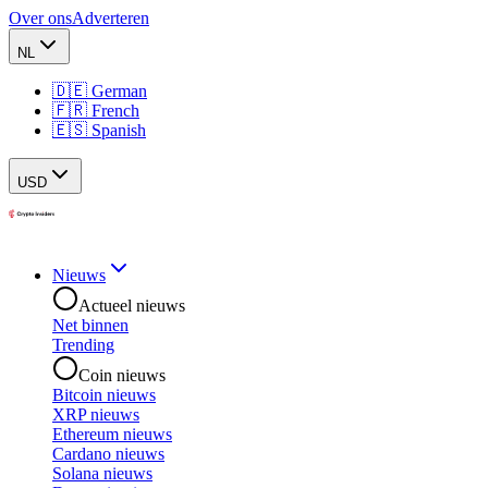
Over ons
Adverteren
NL
🇩🇪 German
🇫🇷 French
🇪🇸 Spanish
USD
Nieuws
Actueel nieuws
Net binnen
Trending
Coin nieuws
Bitcoin nieuws
XRP nieuws
Ethereum nieuws
Cardano nieuws
Solana nieuws